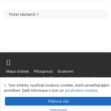
Počet záznamů: 1
Mapa stránek
Přístupnost
Soukromí
Modul OpenSearch
Napište nám
Nastavení cookies
Tyto stránky využívají soubory cookies, které usnadňují jejich
Univerzitní knihovna - Univerzita Hradec Králové
prohlížení. Další informace o tom
jak používáme cookies
.
©1993-2026
IPAC
v.4.8.63a
-
Cosmotron Bohemia, s.r.o.
Přijmout vše
Nastavení