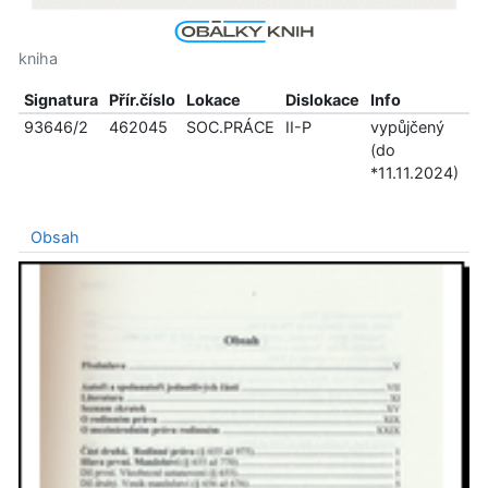
kniha
Signatura
Přír.číslo
Lokace
Dislokace
Info
93646/2
462045
SOC.PRÁCE
II-P
vypůjčený
(do
*11.11.2024)
Obsah