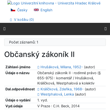
Přejít na obsah
Přejít na menu
Česky
English
Prohlášení o webové přístupnosti
V košíku (
0
)
Počet záznamů: 1
Občanský zákoník II
Záhlaví-jméno
Hrušáková, Milana, 1952-
(autor)
Údaje o názvu
Občanský zákoník II : rodinné právo (§
655-975) : komentář / Hrušáková,
Králíčková, Westphalová a kolektiv
Dal.odpovědnost
Králíčková, Zdeňka, 1968-
(autor)
Westphalová, Lenka
(autor)
Údaje o vydání
1. vyd.
Vyd.údaje
V Praze : C.H. Beck, 2014