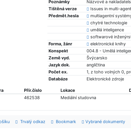
Poznámky
Názvové a nakladatels
Tištěná verze
Issues in multi-agen
Předmět.hesla
multiagentní systém
chytré technologie
umělá inteligence
softwarové inženýrs
Forma, žánr
elektronické knihy
Konspekt
004.8 - Umělá intelig
Země vyd.
Švýcarsko
Jazyk dok.
angličtina
Počet ex.
1, z toho volných 0, p
Databáze
Elektronické zdroje
ra
Přír.číslo
Lokace
462538
Mediální studovna
šíku
Trvalý odkaz
Bookmark
Vybrané dokumenty