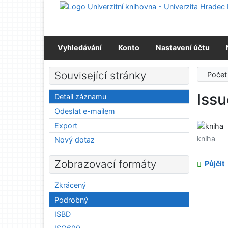
Přejít na obsah
Přejít na menu
Prohlášení o webové přístupnosti
Vyhledávání
Konto
Nastavení účtu
Související stránky
Počet
Issu
Detail záznamu
Odeslat e-mailem
Export
kniha
Nový dotaz
Zobrazovací formáty
Půjčit
Zkrácený
Podrobný
ISBD