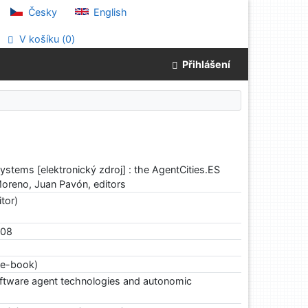
Česky
English
V košíku (
0
)
Přihlášení
systems [elektronický zdroj] : the AgentCities.ES
Moreno, Juan Pavón, editors
tor)
008
e-book)
software agent technologies and autonomic