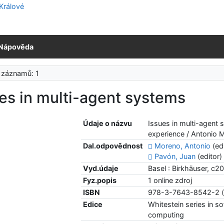
Nápověda
 záznamů: 1
es in multi-agent systems
Údaje o názvu
Issues in multi-agent 
experience / Antonio 
Dal.odpovědnost
Moreno, Antonio
(edi
Pavón, Juan
(editor)
Vyd.údaje
Basel : Birkhäuser, c2
Fyz.popis
1 online zdroj
ISBN
978-3-7643-8542-2 (
Edice
Whitestein series in 
computing