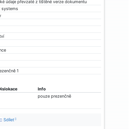
ké údaje převzaté z tištěné verze dokumentu
t systems
y
tví
ence
rezenčně 1
Dislokace
Info
pouze prezenčně
Sdílet