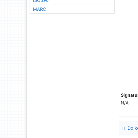
ISO690
MARC
Signatu
N/A
Do ko