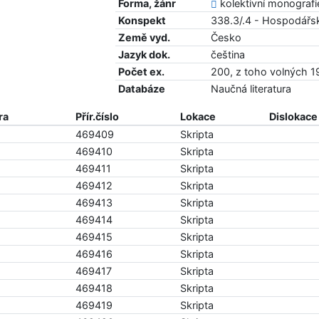
Forma, žánr
kolektivní monografi
Konspekt
338.3/.4 - Hospodářsk
Země vyd.
Česko
Jazyk dok.
čeština
Počet ex.
200, z toho volných 1
Databáze
Naučná literatura
ra
Přír.číslo
Lokace
Dislokace
469409
Skripta
469410
Skripta
469411
Skripta
469412
Skripta
469413
Skripta
469414
Skripta
469415
Skripta
469416
Skripta
469417
Skripta
469418
Skripta
469419
Skripta