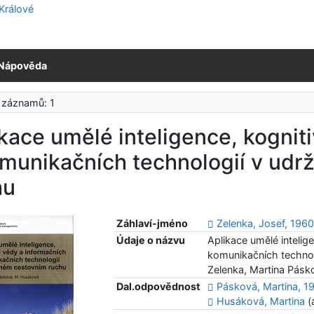
Nápověda
 záznamů: 1
kace umělé inteligence, kognit
munikačních technologií v udr
hu
Záhlaví-jméno
Zelenka, Josef, 196
Údaje o názvu
Aplikace umělé intelig
komunikačních technol
Zelenka, Martina Pásk
Dal.odpovědnost
Pásková, Martina, 1
Husáková, Martina
(