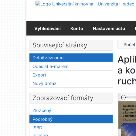
Přejít na obsah
Přejít na menu
Prohlášení o webové přístupnosti
Vyhledávání
Konto
Nastavení účtu
Související stránky
Počet
Apli
Detail záznamu
Odeslat e-mailem
a ko
Export
ruc
Nový dotaz
Zobrazovací formáty
Zkrácený
Podrobný
ISBD