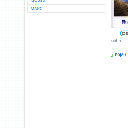
ISO690
MARC
kniha
Půjčit