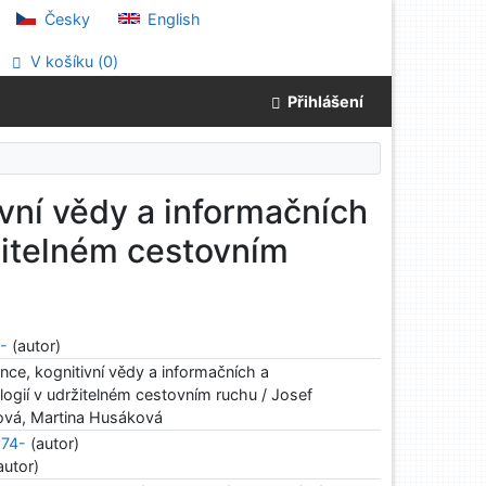
Česky
English
V košíku (
0
)
Přihlášení
ivní vědy a informačních
žitelném cestovním
0-
(autor)
ence, kognitivní vědy a informačních a
ogií v udržitelném cestovním ruchu / Josef
ová, Martina Husáková
974-
(autor)
autor)