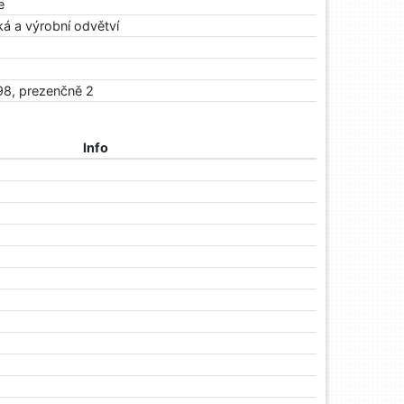
e
á a výrobní odvětví
98, prezenčně 2
Info