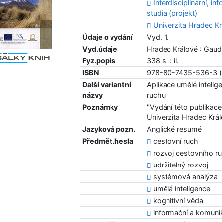
Interdisciplinární, i
studia (projekt)
Univerzita Hradec Kr
Údaje o vydání
Vyd. 1.
Vyd.údaje
Hradec Králové : Gau
Fyz.popis
338 s. : il.
ISBN
978-80-7435-536-3 (
Další variantní
Aplikace umělé intelig
názvy
ruchu
Poznámky
"Vydání této publikace
Univerzita Hradec Krá
Jazyková pozn.
Anglické resumé
Předmět.hesla
cestovní ruch
rozvoj cestovního r
udržitelný rozvoj
systémová analýza
umělá inteligence
kognitivní věda
informační a komuni