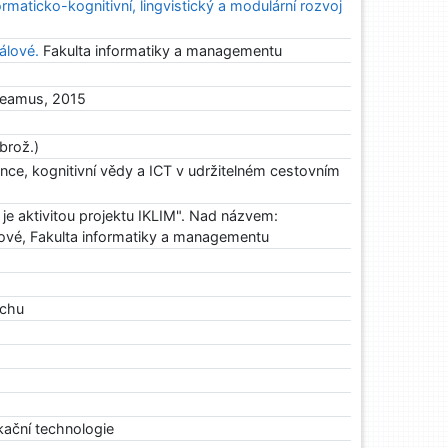
nformaticko-kognitivní, lingvistický a modulární rozvoj
álové.
Fakulta informatiky a managementu
deamus, 2015
brož.)
ence, kognitivní vědy a ICT v udržitelném cestovním
 je aktivitou projektu IKLIM". Nad názvem:
lové, Fakulta informatiky a managementu
uchu
kační technologie