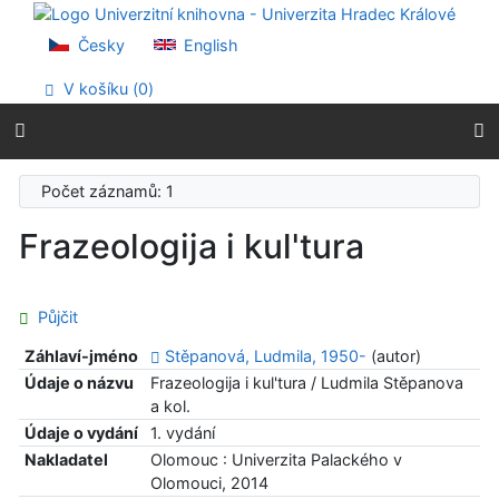
Přejít na obsah
Přejít na menu
Česky
English
Prohlášení o webové přístupnosti
V košíku (
0
)
Počet záznamů: 1
Frazeologija i kul'tura
Půjčit
Záhlaví-jméno
Stěpanová, Ludmila, 1950-
(autor)
Údaje o názvu
Frazeologija i kul'tura / Ludmila Stěpanova
a kol.
Údaje o vydání
1. vydání
Nakladatel
Olomouc : Univerzita Palackého v
Olomouci, 2014