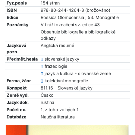
Fyz.popis
154 stran
ISBN
978-80-244-4264-8 (brožováno)
Edice
Rossica Olomucensia ; 53. Monografie
Poznámky
V tiráži označení sv. edice 43
Obsahuje bibliografie a bibliografické
odkazy
Jazyková
Anglická resumé
pozn.
Předmět.hesla
slovanské jazyky
frazeologie
jazyk a kultura - slovanské země
Forma, žánr
kolektivní monografie
Konspekt
811.16 - Slovanské jazyky
Země vyd.
Česko
Jazyk dok.
ruština
Počet ex.
1, z toho volných 1
Databáze
Naučná literatura