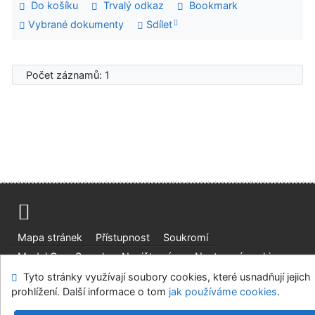
Do košíku
Trvalý odkaz
Bookmark
Vybrané dokumenty
Sdílet
Počet záznamů: 1
Mapa stránek
Přístupnost
Soukromí
Modul OpenSearch
Napište nám
Nastavení cookies
Tyto stránky využívají soubory cookies, které usnadňují jejich
Univerzitní knihovna - Univerzita Hradec Králové
prohlížení. Další informace o tom
jak používáme cookies
.
©1993-2026
IPAC
v.4.8.63a
-
Cosmotron Bohemia, s.r.o.