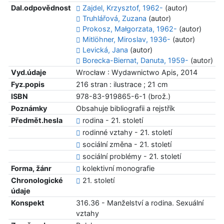
Dal.odpovědnost
Zajdel, Krzysztof, 1962-
(autor)
Truhlářová, Zuzana
(autor)
Prokosz, Małgorzata, 1962-
(autor)
Mitlöhner, Miroslav, 1936-
(autor)
Levická, Jana
(autor)
Borecka-Biernat, Danuta, 1959-
(autor)
Vyd.údaje
Wrocław : Wydawnictwo Apis, 2014
Fyz.popis
216 stran : ilustrace ; 21 cm
ISBN
978-83-919865-6-1 (brož.)
Poznámky
Obsahuje bibliografii a rejstřík
Předmět.hesla
rodina - 21. století
rodinné vztahy - 21. století
sociální změna - 21. století
sociální problémy - 21. století
Forma, žánr
kolektivní monografie
Chronologické
21. století
údaje
Konspekt
316.36 - Manželství a rodina. Sexuální
vztahy