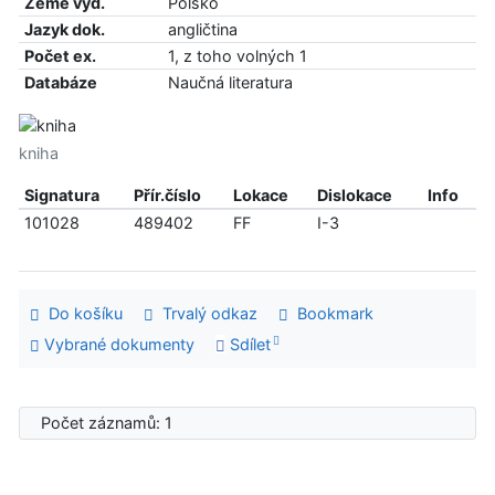
Země vyd.
Polsko
Jazyk dok.
angličtina
Počet ex.
1, z toho volných 1
Databáze
Naučná literatura
kniha
Signatura
Přír.číslo
Lokace
Dislokace
Info
101028
489402
FF
I-3
Do košíku
Trvalý odkaz
Bookmark
Vybrané dokumenty
Sdílet
Počet záznamů: 1