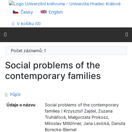
Přejít na obsah
Přejít na menu
Česky
English
Prohlášení o webové přístupnosti
V košíku (
0
)
Počet záznamů: 1
Social problems of the
contemporary families
Půjčit
Údaje o názvu
Social problems of the contemporary
families / Krzysztof Zajdel, Zuzana
Truhlářová, Małgorzata Prokosz,
Miroslav Mitlöhner, Jana Levická, Danuta
Borecka-Biernat