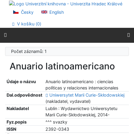
Přejít na obsah
Přejít na menu
Česky
English
Prohlášení o webové přístupnosti
V košíku (
0
)
Počet záznamů: 1
Anuario latinoamericano
Údaje o názvu
Anuario latinoamericano : ciencias
políticas y relaciones internacionales
Dal.odpovědnost
Uniwersytet Marii Curie-Skłodowskiej
(nakladatel, vydavatel)
Nakladatel
Lublin : Wydawnictwo Uniwersytetu
Marii Curie-Skłodowskiej, 2014-
Fyz.popis
^^^ svazky
ISSN
2392-0343