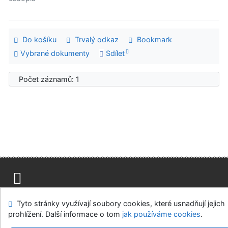
Do košíku
Trvalý odkaz
Bookmark
Vybrané dokumenty
Sdílet
Počet záznamů: 1
Mapa stránek
Přístupnost
Soukromí
Tyto stránky využívají soubory cookies, které usnadňují jejich
Modul OpenSearch
Napište nám
Nastavení cookies
prohlížení. Další informace o tom
jak používáme cookies
.