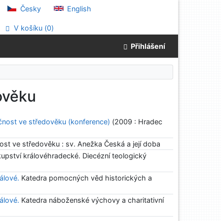
Česky
English
V košíku (
0
)
Přihlášení
ověku
ečnost ve středověku (konference)
(2009 : Hradec
ost ve středověku : sv. Anežka Česká a její doba
upství královéhradecké. Diecézní teologický
álové.
Katedra pomocných věd historických a
álové.
Katedra náboženské výchovy a charitativní