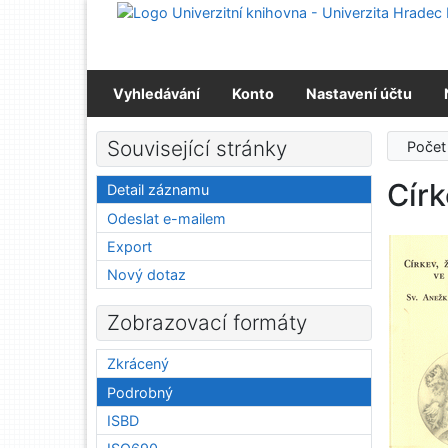
Přejít na obsah
Přejít na menu
Prohlášení o webové přístupnosti
Vyhledávání
Konto
Nastavení účtu
Související stránky
Počet
Círk
Detail záznamu
Odeslat e-mailem
Export
Nový dotaz
Zobrazovací formáty
Zkrácený
Podrobný
ISBD