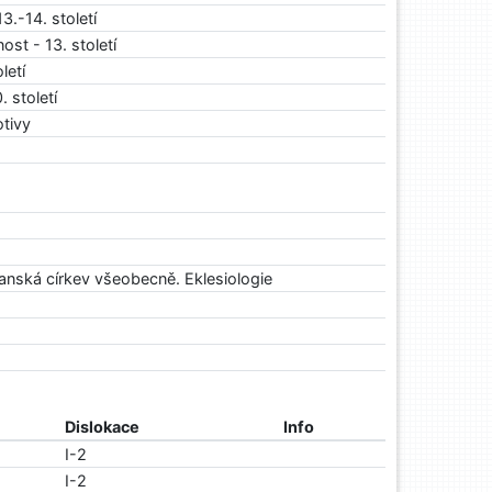
13.-14. století
ost - 13. století
letí
. století
tivy
ťanská církev všeobecně. Eklesiologie
Dislokace
Info
I-2
I-2