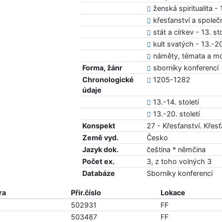
ženská spiritualita - 
křesťanství a společn
stát a církev - 13. sto
kult svatých - 13.-20
náměty, témata a mo
Forma, žánr
sborníky konferencí
Chronologické
1205-1282
údaje
13.-14. století
13.-20. století
Konspekt
27 - Křesťanství. Křes
Země vyd.
Česko
Jazyk dok.
čeština * němčina
Počet ex.
3, z toho volných 3
Databáze
Sborníky konferencí
ra
Přír.číslo
Lokace
502931
FF
503487
FF