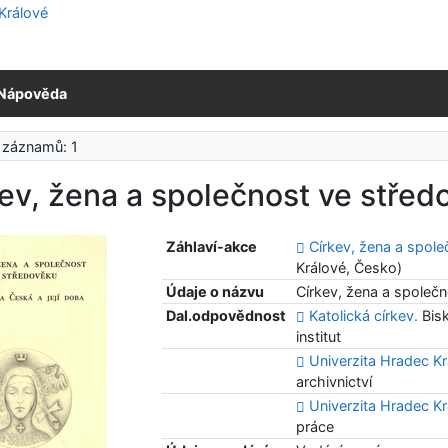
Nápověda
 záznamů: 1
ev, žena a společnost ve střed
Záhlaví-akce
Církev, žena a spol
Králové, Česko)
Údaje o názvu
Církev, žena a společn
Dal.odpovědnost
Katolická církev.
Bisk
institut
Univerzita Hradec Kr
archivnictví
Univerzita Hradec Kr
práce