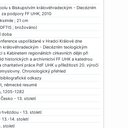
s spolu s Biskupstvím královéhradeckým - Diecézním
m za podpory FF UHK, 2010
aksimile ; 21 cm
OFTIS ; brožováno)
jí doba
onference uspořádané v Hradci Králové dne
ím královéhradeckým - Diecézním teologickým
i s Kabinetem regionálních církevních dějin při
 historických a archivnictví FF UHK a katedrou
haritativní práce PdF UHK u příležitosti 20. výročí
emyslovny. Chronologický přehled
a bibliografické odkazy
xt, německé resumé
á, 1205-1282
Česko - 13. století
 hvězdou - 13. století
 13.-14. století
. století