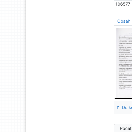
106577
Obsah
Do ko
Počet