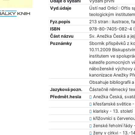
Údaje o vydání
Vydání první
Vyd.údaje
Ústí nad Orlicí : Ofti
teologickým institute
Fyz.popis
213 stran : ilustrace, f
ISBN
978-80-7405-082-4 (
Část názvu
Sv. Anežka Česká a je
Poznámky
Sborník příspěvků z k
10.11.2009 Biskupstv
institutem ve spoluprác
katedře pomocných věd
náboženské výchovy a c
kanonizace Anežky Př
Obsahuje bibliografii 
Jazyková pozn.
Částečně německý te
Předmět.hesla
Anežka Česká, svat
křesťanské světice - 
klarisky - 13. století
křižovníci s červenou
ženské řeholní řády -
ženy v církvi - 13.-14