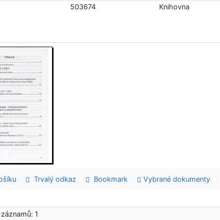
503674
Knihovna
šíku
Trvalý odkaz
Bookmark
Vybrané dokumenty
 záznamů: 1