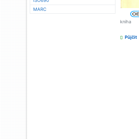
ISO690
MARC
kniha
Půjčit