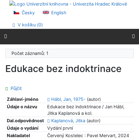
Přejít na obsah
Přejít na menu
Česky
English
Prohlášení o webové přístupnosti
V košíku (
0
)
Počet záznamů: 1
Edukace bez indoktrinace
Půjčit
Záhlaví-jméno
Hábl, Jan, 1975-
(autor)
Údaje o názvu
Edukace bez indoktrinace / Jan Hábl,
Jitka Kaplanová a kol.
Dal.odpovědnost
Kaplanová, Jitka
(autor)
Údaje o vydání
Vydání první
Nakladatel
Červený Kostelec : Pavel Mervart, 2024