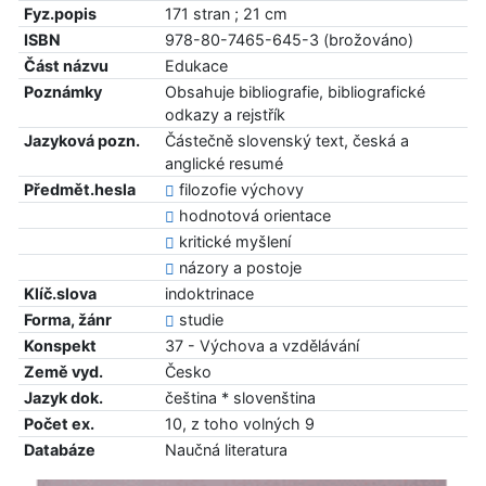
Fyz.popis
171 stran ; 21 cm
ISBN
978-80-7465-645-3 (brožováno)
Část názvu
Edukace
Poznámky
Obsahuje bibliografie, bibliografické
odkazy a rejstřík
Jazyková pozn.
Částečně slovenský text, česká a
anglické resumé
Předmět.hesla
filozofie výchovy
hodnotová orientace
kritické myšlení
názory a postoje
Klíč.slova
indoktrinace
Forma, žánr
studie
Konspekt
37 - Výchova a vzdělávání
Země vyd.
Česko
Jazyk dok.
čeština * slovenština
Počet ex.
10, z toho volných 9
Databáze
Naučná literatura