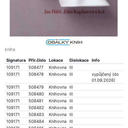
kniha
Signatura
Přír.číslo
Lokace
Dislokace
Info
109171
508477
Knihovna
III
109171
508478
Knihovna
III
vypůjčený (do
01.09.2026)
109171
508479
Knihovna
III
109171
508480
Knihovna
III
109171
508481
Knihovna
III
109171
508482
Knihovna
III
109171
508483
Knihovna
III
109171
508484
Knihovna
III