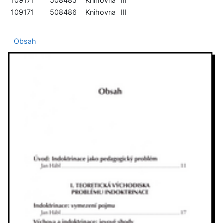
109171
508485
Knihovna
III
109171
508486
Knihovna
III
Obsah