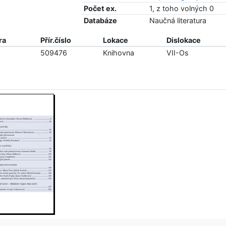
Počet ex.
1, z toho volných 0
Databáze
Naučná literatura
ra
Přír.číslo
Lokace
Dislokace
509476
Knihovna
VII-Os