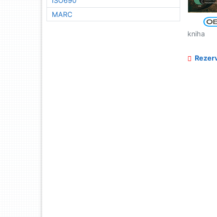
ISO690
MARC
kniha
Rezerv