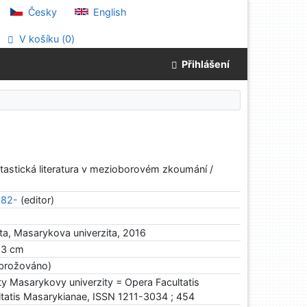
Česky
English
V košíku (
0
)
Přihlášení
ntastická literatura v mezioborovém zkoumání /
982-
(editor)
ulta, Masarykova univerzita, 2016
 23 cm
brožováno)
lty Masarykovy univerzity = Opera Facultatis
itatis Masarykianae, ISSN 1211-3034 ; 454