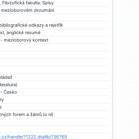
 Filozofická fakulta. Spisy
a v mezioborovém zkoumání
bibliografické odkazy a rejstřík
xt, anglické resumé
ra - mezioborový kontext
 mládež
eratura)
a - Česko
ry
e
ůzných forem a žánrů (o ní)
ni.cz/handle/11222.digilib/136769