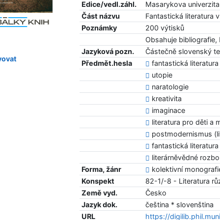
Edice/vedl.záhl.
Masarykova univerzita.
Část názvu
Fantastická literatur
Poznámky
200 výtisků
Obsahuje bibliografie, 
Jazyková pozn.
Částečně slovenský te
ovat
Předmět.hesla
fantastická literatu
utopie
naratologie
kreativita
imaginace
literatura pro děti a
postmodernismus (lit
fantastická literatur
literárněvědné rozbo
Forma, žánr
kolektivní monografi
Konspekt
82-1/-8 - Literatura r
Země vyd.
Česko
Jazyk dok.
čeština * slovenština
URL
https://digilib.phil.mu