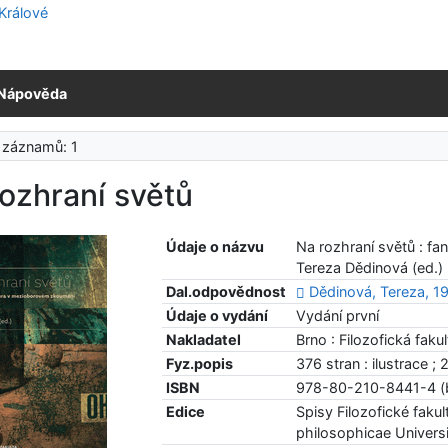
Nápověda
 záznamů: 1
ozhraní světů
Údaje o názvu
Na rozhraní světů : fa
Tereza Dědinová (ed.)
Dal.odpovědnost
Dědinová, Tereza, 1
Údaje o vydání
Vydání první
Nakladatel
Brno : Filozofická fak
Fyz.popis
376 stran : ilustrace ;
ISBN
978-80-210-8441-4 (
Edice
Spisy Filozofické faku
philosophicae Univers