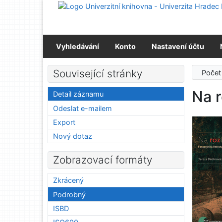
Přejít na obsah
Přejít na menu
Prohlášení o webové přístupnosti
Vyhledávání
Konto
Nastavení účtu
Související stránky
Počet
Na r
Detail záznamu
Odeslat e-mailem
Export
Nový dotaz
Zobrazovací formáty
Zkrácený
Podrobný
ISBD