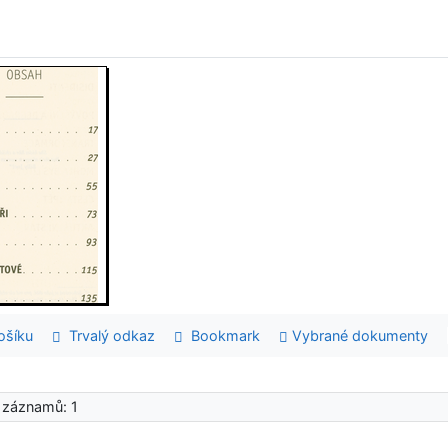
šíku
Trvalý odkaz
Bookmark
Vybrané dokumenty
 záznamů: 1