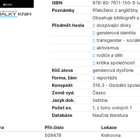
ISBN
978-80-7611-150-9 (
Poznámky
Přeloženo z angličtiny
Obsahuje bibliografii 
Předmět.hesla
dospívající dívky
genderová identita
transgender - sociál
aktivismus
rodiče a děti
kritika společnosti
Klíč.slova
genderová dysforie
Forma, žánr
reportáže
Konspekt
316.3 - Globální společ
Země vyd.
Česko
Jazyk dok.
čeština
Počet ex.
1, z toho volných 1
Databáze
Naučná literatura
ra
Přír.číslo
Lokace
509479
Knihovna