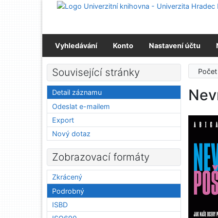
Přejít na obsah
Přejít na menu
Prohlášení o webové přístupnosti
Vyhledávání
Konto
Nastavení účtu
Související stránky
Počet
Nev
Detail záznamu
Odeslat e-mailem
Export
Nový dotaz
Zobrazovací formáty
Zkrácený
Podrobný
ISBD