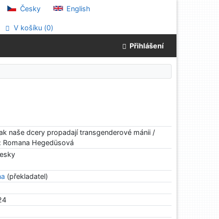
Česky
English
V košíku (
0
)
Přihlášení
)
jak naše dcery propadají transgenderové mánii /
lad: Romana Hegedüsová
esky
na
(překladatel)
24