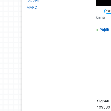
ISO690
MARC
kniha
Půjčit
Signatu
109530