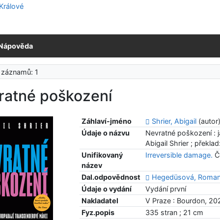
Nápověda
 záznamů: 1
ratné poškození
Záhlaví-jméno
Shrier, Abigail
(autor
Údaje o názvu
Nevratné poškození : 
Abigail Shrier ; přek
Unifikovaný
Irreversible damage.
Č
název
Dal.odpovědnost
Hegedüsová, Roma
Údaje o vydání
Vydání první
Nakladatel
V Praze : Bourdon, 20
Fyz.popis
335 stran ; 21 cm