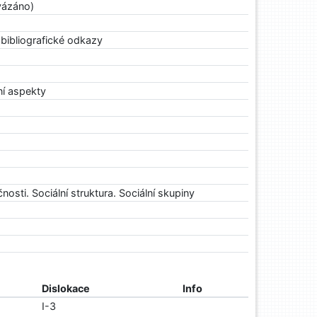
vázáno)
a bibliografické odkazy
ní aspekty
nosti. Sociální struktura. Sociální skupiny
Dislokace
Info
I-3