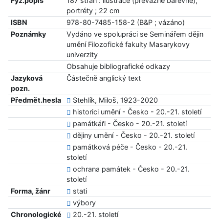
Fyz.popis
187 stran : ilustrace (převážně barevné),
portréty ; 22 cm
ISBN
978-80-7485-158-2 (B&P ; vázáno)
Poznámky
Vydáno ve spolupráci se Seminářem dějin
umění Filozofické fakulty Masarykovy
univerzity
Obsahuje bibliografické odkazy
Jazyková
Částečně anglický text
pozn.
Předmět.hesla
Stehlík, Miloš, 1923-2020
historici umění - Česko - 20.-21. století
památkáři - Česko - 20.-21. století
dějiny umění - Česko - 20.-21. století
památková péče - Česko - 20.-21.
století
ochrana památek - Česko - 20.-21.
století
Forma, žánr
stati
výbory
Chronologické
20.-21. století