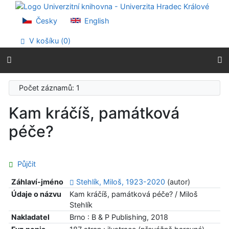
Přejít na obsah
Přejít na menu
Česky
English
Prohlášení o webové přístupnosti
V košíku (
0
)
Počet záznamů: 1
Kam kráčíš, památková
péče?
Půjčit
Záhlaví-jméno
Stehlík, Miloš, 1923-2020
(autor)
Údaje o názvu
Kam kráčíš, památková péče? / Miloš
Stehlík
Nakladatel
Brno : B & P Publishing, 2018