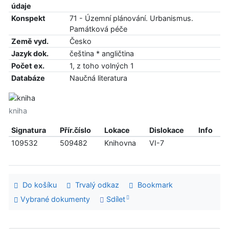
údaje
Konspekt
71 - Územní plánování. Urbanismus.
Památková péče
Země vyd.
Česko
Jazyk dok.
čeština * angličtina
Počet ex.
1, z toho volných 1
Databáze
Naučná literatura
kniha
Signatura
Přír.číslo
Lokace
Dislokace
Info
109532
509482
Knihovna
VI-7
Do košíku
Trvalý odkaz
Bookmark
Vybrané dokumenty
Sdílet