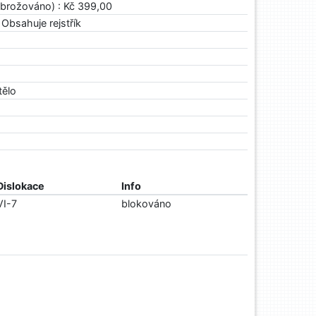
brožováno) : Kč 399,00
 Obsahuje rejstřík
tělo
Dislokace
Info
VI-7
blokováno