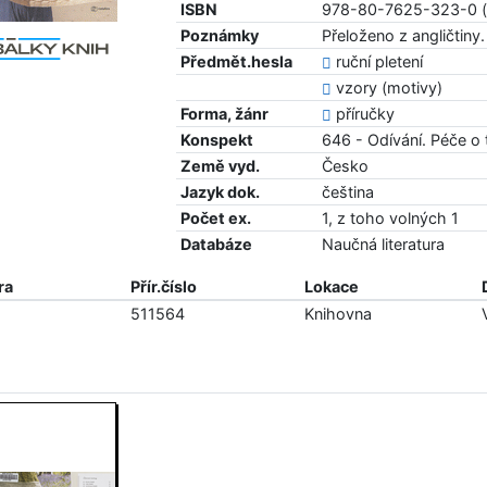
ISBN
978-80-7625-323-0 (
Poznámky
Přeloženo z angličtiny.
Předmět.hesla
ruční pletení
vzory (motivy)
Forma, žánr
příručky
Konspekt
646 - Odívání. Péče o 
Země vyd.
Česko
Jazyk dok.
čeština
Počet ex.
1, z toho volných 1
Databáze
Naučná literatura
ra
Přír.číslo
Lokace
511564
Knihovna