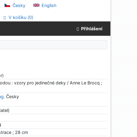
Česky
English
V košíku (
0
)
Přihlášení
r)
írodou : vzory pro jedinečné deky / Anne Le Brocq ;
ng.
Česky
atel)
4
ustrace ; 28 cm