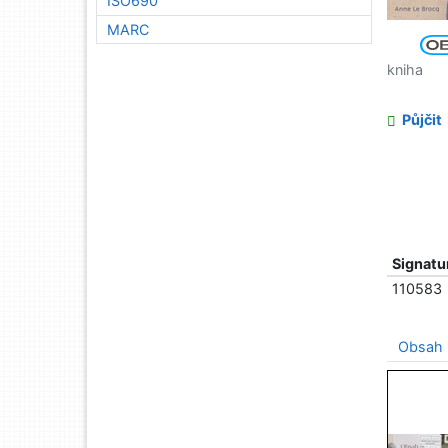
ISO690
MARC
kniha
Půjčit
Signatu
110583
Obsah