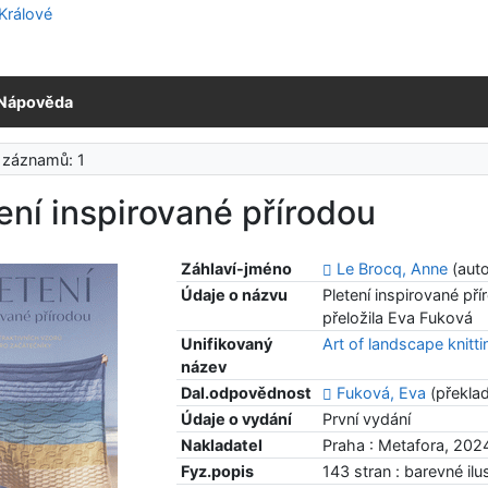
Nápověda
 záznamů: 1
ení inspirované přírodou
Záhlaví-jméno
Le Brocq, Anne
(auto
Údaje o názvu
Pletení inspirované př
přeložila Eva Fuková
Unifikovaný
Art of landscape knitti
název
Dal.odpovědnost
Fuková, Eva
(překlad
Údaje o vydání
První vydání
Nakladatel
Praha : Metafora, 202
Fyz.popis
143 stran : barevné il