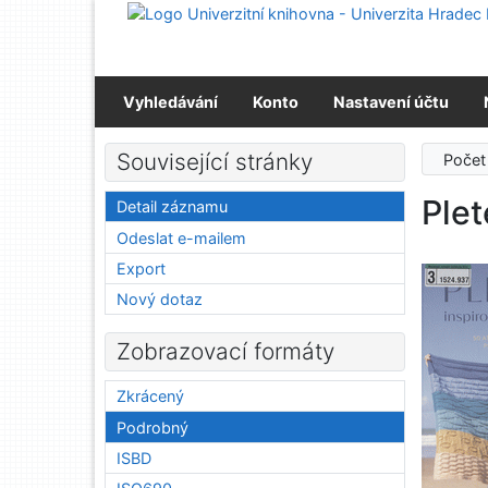
Přejít na obsah
Přejít na menu
Prohlášení o webové přístupnosti
Vyhledávání
Konto
Nastavení účtu
Související stránky
Počet
Plet
Detail záznamu
Odeslat e-mailem
Export
Nový dotaz
Zobrazovací formáty
Zkrácený
Podrobný
ISBD