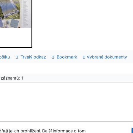
šíku
Trvalý odkaz
Bookmark
Vybrané dokumenty
 záznamů: 1
ují jejich prohlížení. Další informace o tom