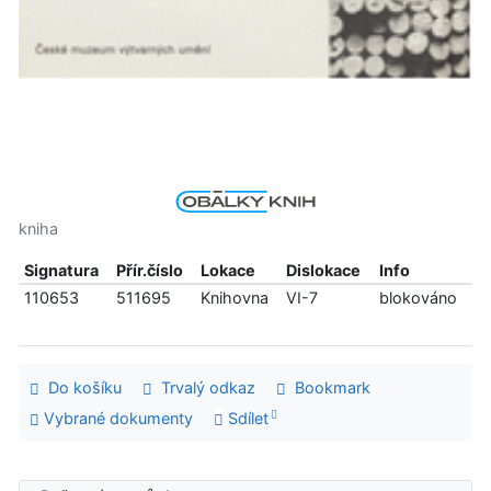
kniha
Signatura
Přír.číslo
Lokace
Dislokace
Info
110653
511695
Knihovna
VI-7
blokováno
Do košíku
Trvalý odkaz
Bookmark
Vybrané dokumenty
Sdílet