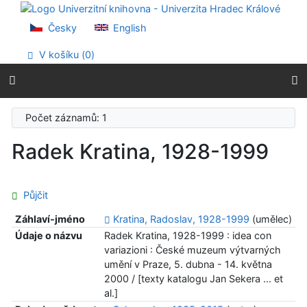
Přejít na obsah
Přejít na menu
Česky
English
Prohlášení o webové přístupnosti
V košíku (
0
)
Počet záznamů: 1
Radek Kratina, 1928-1999
Půjčit
Záhlaví-jméno
Kratina, Radoslav, 1928-1999
(umělec)
Údaje o názvu
Radek Kratina, 1928-1999 : idea con
variazioni : České muzeum výtvarných
umění v Praze, 5. dubna - 14. května
2000 / [texty katalogu Jan Sekera ... et
al.]