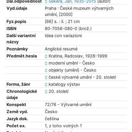
Dal.odpovědnost
Sekera, Jan, 1935-2015
(autor)
Vyd.údaje
Praha : České muzeum výtvarných
umění, [2000]
Fyz.popis
[66] s. : il. ; 21 cm
ISBN
80-7056-080-0 (brož.)
Další variantní
Idea con variazioni
názvy
Poznámky
Anglické resumé
Předmět.hesla
Kratina, Radoslav, 1928-1999
moderní umění - Česko
objekty (umění) - Česko
české výtvarné umění - 20. století
Forma, žánr
katalogy výstav
Chronologické
20. století
údaje
Konspekt
72/76 - Výtvarné umění
Země vyd.
Česko
Jazyk dok.
čeština
Počet ex.
1, z toho volných 1