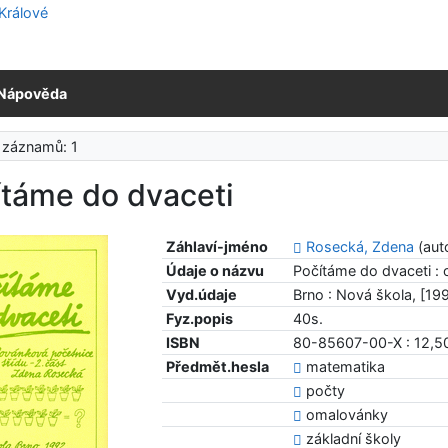
Nápověda
 záznamů: 1
ítáme do dvaceti
Záhlaví-jméno
Rosecká, Zdena
(aut
Údaje o názvu
Počítáme do dvaceti : 
Vyd.údaje
Brno : Nová škola, [19
Fyz.popis
40s.
ISBN
80-85607-00-X : 12,5
Předmět.hesla
matematika
počty
omalovánky
základní školy