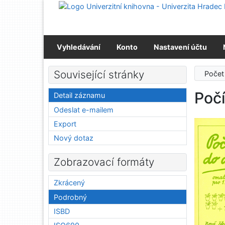
Přejít na obsah
Přejít na menu
Prohlášení o webové přístupnosti
Vyhledávání
Konto
Nastavení účtu
Související stránky
Počet
Poč
Detail záznamu
Odeslat e-mailem
Export
Nový dotaz
Zobrazovací formáty
Zkrácený
Podrobný
ISBD