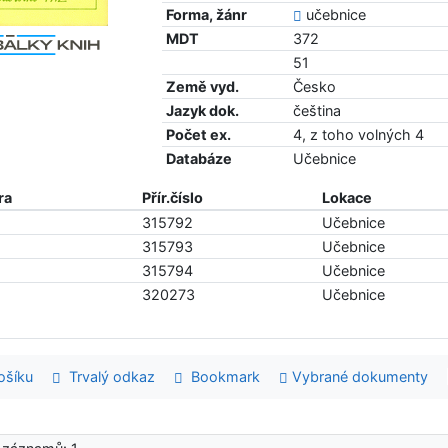
Forma, žánr
učebnice
MDT
372
51
Země vyd.
Česko
Jazyk dok.
čeština
Počet ex.
4, z toho volných 4
Databáze
Učebnice
ra
Přír.číslo
Lokace
315792
Učebnice
315793
Učebnice
315794
Učebnice
320273
Učebnice
šíku
Trvalý odkaz
Bookmark
Vybrané dokumenty