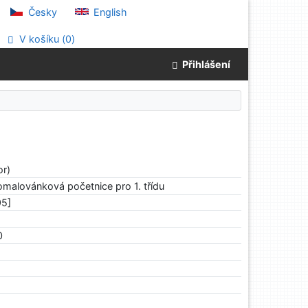
Česky
English
V košíku (
0
)
Přihlášení
or)
omalovánková početnice pro 1. třídu
95]
0