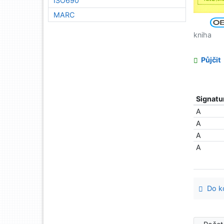
ISO690
MARC
kniha
Půjčit
Signatu
A
A
A
A
Do ko