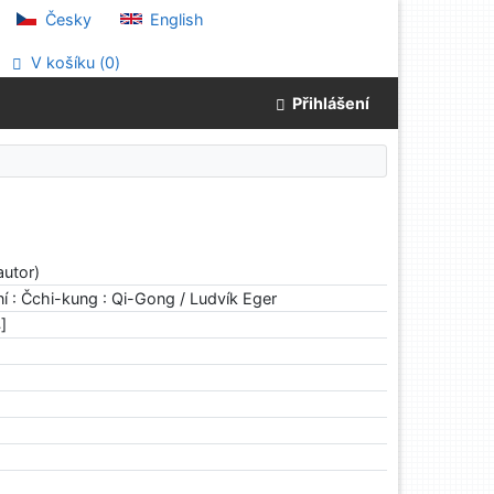
Česky
English
V košíku (
0
)
Přihlášení
autor)
ní : Čchi-kung : Qi-Gong / Ludvík Eger
]