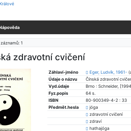
Nápověda
 záznamů: 1
ká zdravotní cvičení
Záhlaví-jméno
Eger, Ludvík, 1961-
(
Údaje o názvu
Čínská zdravotní cviče
Vyd.údaje
Brno : Schneider, [1994
Fyz.popis
64 s.
ISBN
80-900349-4-2 : 33
Předmět.hesla
jóga
zdravotní cvičení
zdraví
hathajóga