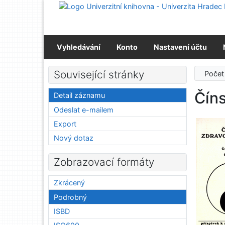
Přejít na obsah
Přejít na menu
Prohlášení o webové přístupnosti
Vyhledávání
Konto
Nastavení účtu
Související stránky
Počet
Číns
Detail záznamu
Odeslat e-mailem
Export
Nový dotaz
Zobrazovací formáty
Zkrácený
Podrobný
ISBD