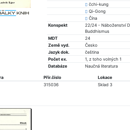
čchi-kung
Qi-Gong
Čína
Konspekt
22/24 - Náboženství D
Buddhismus
MDT
24
Země vyd.
Česko
Jazyk dok.
čeština
Počet ex.
1, z toho volných 1
Databáze
Naučná literatura
ra
Přír.číslo
Lokace
315036
Sklad 3