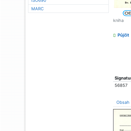
ISO690
MARC
kniha
Půjčit
Signatu
56857
Obsah