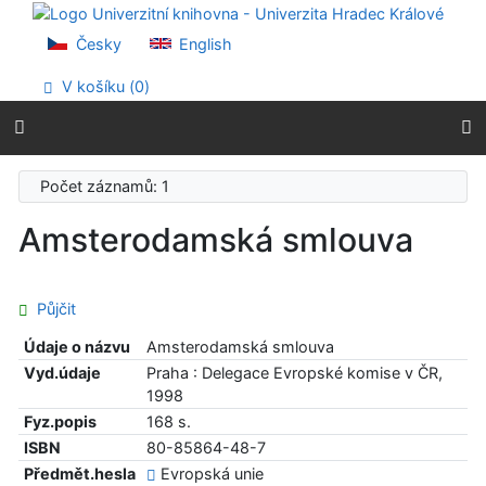
Přejít na obsah
Přejít na menu
Česky
English
Prohlášení o webové přístupnosti
V košíku (
0
)
Počet záznamů: 1
Amsterodamská smlouva
Půjčit
Údaje o názvu
Amsterodamská smlouva
Vyd.údaje
Praha : Delegace Evropské komise v ČR,
1998
Fyz.popis
168 s.
ISBN
80-85864-48-7
Předmět.hesla
Evropská unie