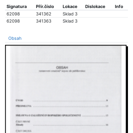
Signatura
Přír.číslo
Lokace
Dislokace
Info
62098
341362
Sklad 3
62098
341363
Sklad 3
Obsah