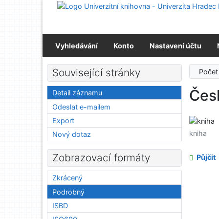
Přejít na obsah
Přejít na menu
Prohlášení o webové přístupnosti
Vyhledávání
Konto
Nastavení účtu
Související stránky
Počet
Čes
Detail záznamu
Odeslat e-mailem
Export
kniha
Nový dotaz
Zobrazovací formáty
Půjčit
Zkrácený
Podrobný
ISBD