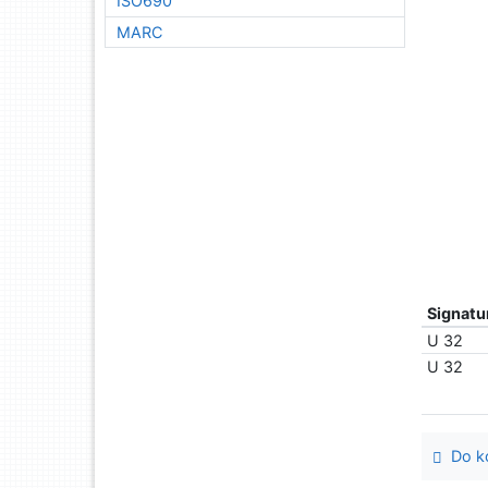
ISO690
MARC
Signatu
U 32
U 32
Do ko