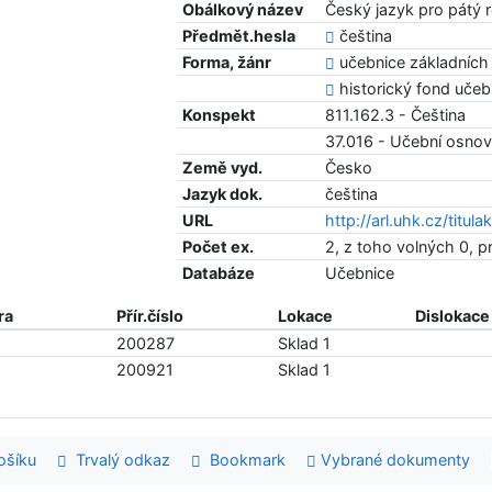
Obálkový název
Český jazyk pro pátý 
Předmět.hesla
čeština
Forma, žánr
učebnice základních 
historický fond učeb
Konspekt
811.162.3 - Čeština
37.016 - Učební osno
Země vyd.
Česko
Jazyk dok.
čeština
URL
http://arl.uhk.cz/titul
Počet ex.
2, z toho volných 0, 
Databáze
Učebnice
ra
Přír.číslo
Lokace
Dislokace
200287
Sklad 1
200921
Sklad 1
šíku
Trvalý odkaz
Bookmark
Vybrané dokumenty