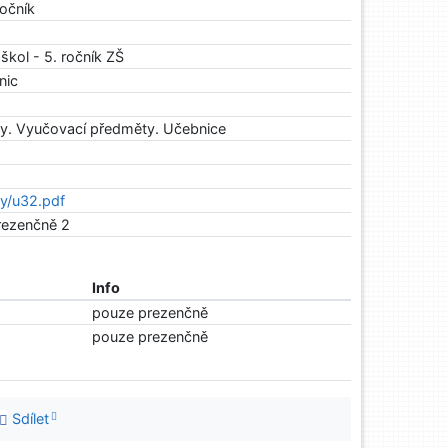
ročník
škol - 5. ročník ZŠ
nic
vy. Vyučovací předměty. Učebnice
aky/u32.pdf
prezenčně 2
Info
pouze prezenčně
pouze prezenčně
Sdílet