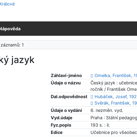
Nápověda
 záznamů: 1
ký jazyk
Záhlaví-jméno
Omelka, František, 
Údaje o názvu
Český jazyk : učebnic
ročník / František Ome
Dal.odpovědnost
Hubáček, Josef, 19
Svěrák, František, 
Údaje o vydání
6. nezměn. vyd.
Vyd.údaje
Praha : Státní pedagog
Fyz.popis
193 s. : il.
Edice
Učebnice pro všeobec