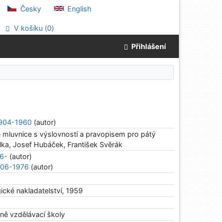
Česky
English
V košíku (
0
)
Přihlášení
1904-1960
(autor)
e mluvnice s výslovností a pravopisem pro pátý
lka, Josef Hubáček, František Svěrák
26-
(autor)
1906-1976
(autor)
ické nakladatelství, 1959
ně vzdělávací školy