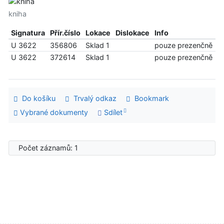
kniha
Signatura
Přír.číslo
Lokace
Dislokace
Info
U 3622
356806
Sklad 1
pouze prezenčně
U 3622
372614
Sklad 1
pouze prezenčně
Do košíku
Trvalý odkaz
Bookmark
Vybrané dokumenty
Sdílet
Počet záznamů: 1