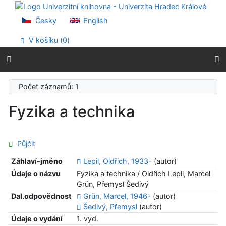
Přejít na obsah
Přejít na menu
Česky
English
Prohlášení o webové přístupnosti
V košíku (
0
)
Počet záznamů: 1
Fyzika a technika
Půjčit
Záhlaví-jméno
Lepil, Oldřich, 1933-
(autor)
Údaje o názvu
Fyzika a technika / Oldřich Lepil, Marcel
Grün, Přemysl Šedivý
Dal.odpovědnost
Grün, Marcel, 1946-
(autor)
Šedivý, Přemysl
(autor)
Údaje o vydání
1. vyd.