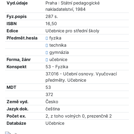
Vyd.údaje
Praha : Státní pedagogické
nakladatelství, 1984
Fyz.popis
287 s.
ISBN
16,50
Edice
Učebnice pro střední školy
Předmět.hesla
fyzika
technika
gymnázia
Forma, žánr
učebnice
Konspekt
53 - Fyzika
37.016 - Učební osnovy. Vyučovací
předměty. Učebnice
MDT
53
372
Země vyd.
Česko
Jazyk dok.
čeština
Počet ex.
2, z toho volných 0, prezenčně 2
Databáze
Učebnice