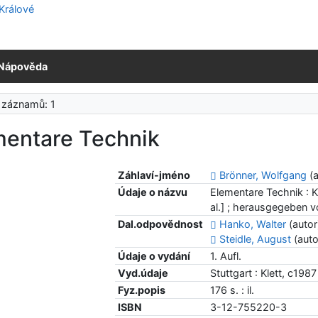
Nápověda
 záznamů: 1
mentare Technik
Záhlaví-jméno
Brönner, Wolfgang
(a
Údaje o názvu
Elementare Technik : K
al.] ; herausgegeben v
Dal.odpovědnost
Hanko, Walter
(autor
Steidle, August
(auto
Údaje o vydání
1. Aufl.
Vyd.údaje
Stuttgart : Klett, c1987
Fyz.popis
176 s. : il.
ISBN
3-12-755220-3