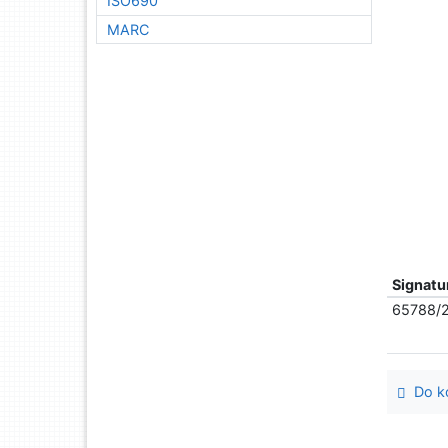
ISO690
MARC
Signatu
65788/
Do ko