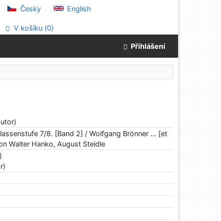
Česky
English
V košíku (
0
)
Přihlášení
utor)
lassenstufe 7/8. [Band 2] / Wolfgang Brönner ... [et
on Walter Hanko, August Steidle
)
r)