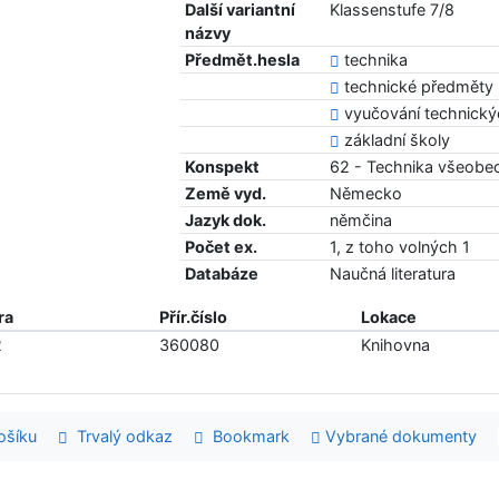
Další variantní
Klassenstufe 7/8
názvy
Předmět.hesla
technika
technické předměty
vyučování technick
základní školy
Konspekt
62 - Technika všeobe
Země vyd.
Německo
Jazyk dok.
němčina
Počet ex.
1, z toho volných 1
Databáze
Naučná literatura
ra
Přír.číslo
Lokace
2
360080
Knihovna
šíku
Trvalý odkaz
Bookmark
Vybrané dokumenty