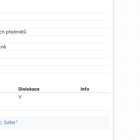
ých předmětů
cně
Dislokace
Info
V
Sdílet