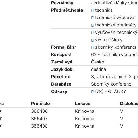
Poznámky
Jednotlivé články sbo
Předmět.hesla
technika
technická výchova
technické předměty
vyučování technick
vysoké školy
Forma, žánr
sborníky konferencí
Konspekt
62 - Technika všeobe
Země vyd.
Česko
Jazyk dok.
čeština
Počet ex.
3, z toho volných 2, p
Databáze
Sborníky konferencí
Odkazy
(72) - ČLÁNKY
ra
Přír.číslo
Lokace
Disloka
01
366406
Knihovna
V
01
366407
Knihovna
V
01
366408
Knihovna
V