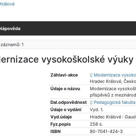
Nápověda
 záznamů: 1
ernizace vysokoškolské výuky
Záhlaví-akce
Modernizace vysoko
Hradec Králové, Česk
Údaje o názvu
Modernizace vysokošk
příspěvků z mezinárod
Dal.odpovědnost
Pedagogická fakulta
Údaje o vydání
Vyd. 1.
Vyd.údaje
Hradec Králové : Gau
Fyz.popis
258 s.
ISBN
80-7041-424-3