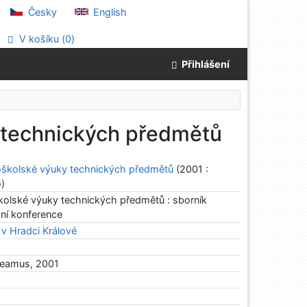
Česky
English
V košíku (
0
)
Přihlášení
 technických předmětů
školské výuky technických předmětů
(2001 :
o)
olské výuky technických předmětů : sborník
ní konference
 v Hradci Králové
deamus, 2001