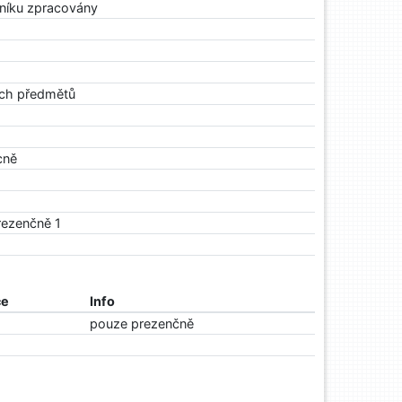
rníku zpracovány
ých předmětů
cně
rezenčně 1
ce
Info
pouze prezenčně