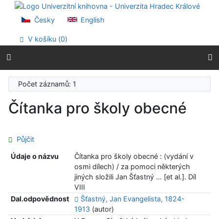
Přejít na obsah
Přejít na menu
Česky
English
Prohlášení o webové přístupnosti
V košíku (
0
)
Počet záznamů: 1
Čítanka pro školy obecné
Půjčit
Údaje o názvu
Čítanka pro školy obecné : (vydání v
osmi dílech) / za pomoci některých
jiných složili Jan Šťastný ... [et al.]. Díl
VIII
Dal.odpovědnost
Šťastný, Jan Evangelista, 1824-
1913
(autor)