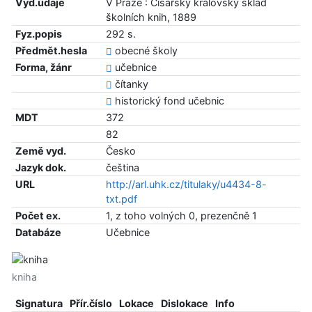
Vyd.údaje
V Praze : Císařský královský sklad
školních knih, 1889
Fyz.popis
292 s.
Předmět.hesla
obecné školy
Forma, žánr
učebnice
čítanky
historický fond učebnic
MDT
372
82
Země vyd.
Česko
Jazyk dok.
čeština
URL
http://arl.uhk.cz/titulaky/u4434-8-
txt.pdf
Počet ex.
1, z toho volných 0, prezenčně 1
Databáze
Učebnice
kniha
Signatura
Přír.číslo
Lokace
Dislokace
Info