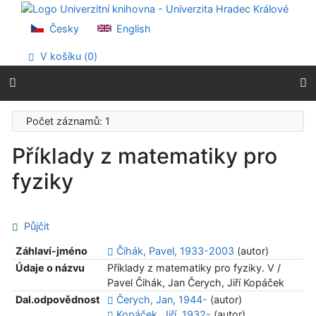
Přejít na obsah
Přejít na menu
Česky
English
Prohlášení o webové přístupnosti
V košíku (
0
)
Počet záznamů: 1
Příklady z matematiky pro
fyziky
Půjčit
Záhlaví-jméno
Čihák, Pavel, 1933-2003
(autor)
Údaje o názvu
Příklady z matematiky pro fyziky. V /
Pavel Čihák, Jan Čerych, Jiří Kopáček
Dal.odpovědnost
Čerych, Jan, 1944-
(autor)
Kopáček, Jiří, 1932-
(autor)