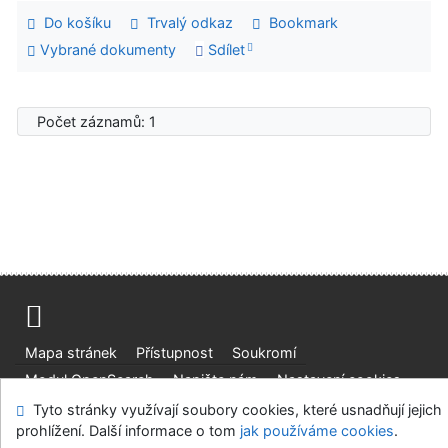
Do košíku
Trvalý odkaz
Bookmark
Vybrané dokumenty
Sdílet
Počet záznamů: 1
Mapa stránek
Přístupnost
Soukromí
Modul OpenSearch
Napište nám
Nastavení cookies
Tyto stránky využívají soubory cookies, které usnadňují jejich
Univerzitní knihovna - Univerzita Hradec Králové
prohlížení. Další informace o tom
jak používáme cookies
.