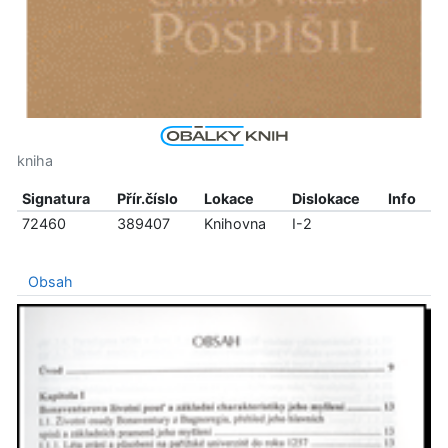
kniha
Signatura
Přír.číslo
Lokace
Dislokace
Info
72460
389407
Knihovna
I-2
Obsah