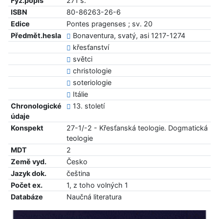
Fyz.popis
271 s.
ISBN
80-86263-26-6
Edice
Pontes pragenses ; sv. 20
Předmět.hesla
Bonaventura, svatý, asi 1217-1274
křesťanství
světci
christologie
soteriologie
Itálie
Chronologické
13. století
údaje
Konspekt
27-1/-2 - Křesťanská teologie. Dogmatická
teologie
MDT
2
Země vyd.
Česko
Jazyk dok.
čeština
Počet ex.
1, z toho volných 1
Databáze
Naučná literatura