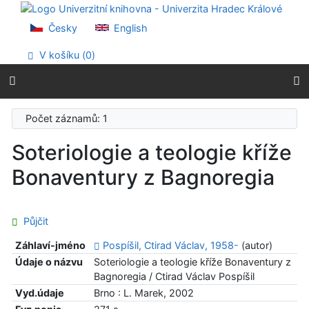
Přejít na obsah
Přejít na menu
Česky
English
Prohlášení o webové přístupnosti
V košíku (
0
)
Počet záznamů: 1
Soteriologie a teologie kříže
Bonaventury z Bagnoregia
Půjčit
Záhlaví-jméno
Pospíšil, Ctirad Václav, 1958-
(autor)
Údaje o názvu
Soteriologie a teologie kříže Bonaventury z
Bagnoregia / Ctirad Václav Pospíšil
Vyd.údaje
Brno : L. Marek, 2002