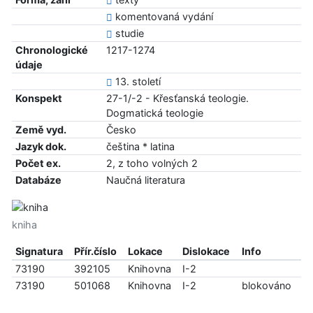
komentovaná vydání
studie
Chronologické
1217-1274
údaje
13. století
Konspekt
27-1/-2 - Křesťanská teologie.
Dogmatická teologie
Země vyd.
Česko
Jazyk dok.
čeština * latina
Počet ex.
2, z toho volných 2
Databáze
Naučná literatura
kniha
Signatura
Přír.číslo
Lokace
Dislokace
Info
73190
392105
Knihovna
I-2
73190
501068
Knihovna
I-2
blokováno