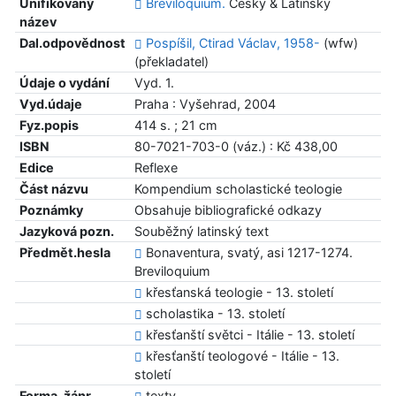
Unifikovaný
Breviloquium.
Česky & Latinsky
název
Dal.odpovědnost
Pospíšil, Ctirad Václav, 1958-
(wfw)
(překladatel)
Údaje o vydání
Vyd. 1.
Vyd.údaje
Praha : Vyšehrad, 2004
Fyz.popis
414 s. ; 21 cm
ISBN
80-7021-703-0 (váz.) : Kč 438,00
Edice
Reflexe
Část názvu
Kompendium scholastické teologie
Poznámky
Obsahuje bibliografické odkazy
Jazyková pozn.
Souběžný latinský text
Předmět.hesla
Bonaventura, svatý, asi 1217-1274.
Breviloquium
křesťanská teologie - 13. století
scholastika - 13. století
křesťanští světci - Itálie - 13. století
křesťanští teologové - Itálie - 13.
století
Forma, žánr
texty