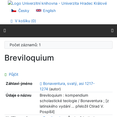
Přejít na obsah
Přejít na menu
Česky
English
Prohlášení o webové přístupnosti
V košíku (
0
)
Počet záznamů: 1
Breviloquium
Půjčit
Záhlaví-jméno
Bonaventura, svatý, asi 1217-
1274
(autor)
Údaje o názvu
Breviloquium : kompendium
scholastické teologie / Bonaventura ; [z
latinského vydání ... přeložil Ctirad V.
Pospíšil]