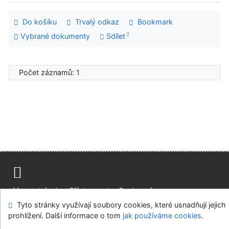
Do košíku
Trvalý odkaz
Bookmark
Vybrané dokumenty
Sdílet
Počet záznamů: 1
Mapa stránek
Přístupnost
Soukromí
Modul OpenSearch
Napište nám
Nastavení cookies
Tyto stránky využívají soubory cookies, které usnadňují jejich
prohlížení. Další informace o tom
jak používáme cookies
.
Univerzitní knihovna - Univerzita Hradec Králové