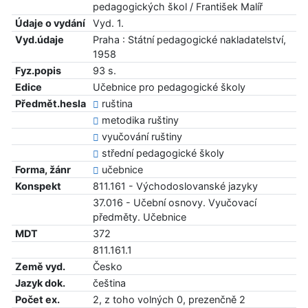
pedagogických škol / František Malíř
Údaje o vydání
Vyd. 1.
Vyd.údaje
Praha : Státní pedagogické nakladatelství,
1958
Fyz.popis
93 s.
Edice
Učebnice pro pedagogické školy
Předmět.hesla
ruština
metodika ruštiny
vyučování ruštiny
střední pedagogické školy
Forma, žánr
učebnice
Konspekt
811.161 - Východoslovanské jazyky
37.016 - Učební osnovy. Vyučovací
předměty. Učebnice
MDT
372
811.161.1
Země vyd.
Česko
Jazyk dok.
čeština
Počet ex.
2, z toho volných 0, prezenčně 2