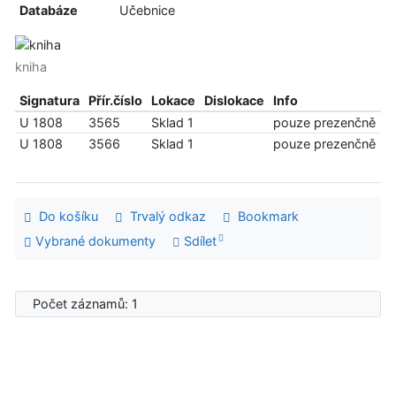
Databáze
Učebnice
kniha
Signatura
Přír.číslo
Lokace
Dislokace
Info
U 1808
3565
Sklad 1
pouze prezenčně
U 1808
3566
Sklad 1
pouze prezenčně
Do košíku
Trvalý odkaz
Bookmark
Vybrané dokumenty
Sdílet
Počet záznamů: 1