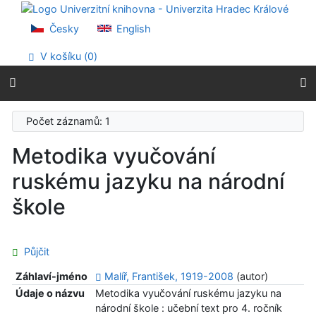
Přejít na obsah
Přejít na menu
Česky
English
Prohlášení o webové přístupnosti
V košíku (
0
)
Počet záznamů: 1
Metodika vyučování
ruskému jazyku na národní
škole
Půjčit
Záhlaví-jméno
Malíř, František, 1919-2008
(autor)
Údaje o názvu
Metodika vyučování ruskému jazyku na
národní škole : učební text pro 4. ročník