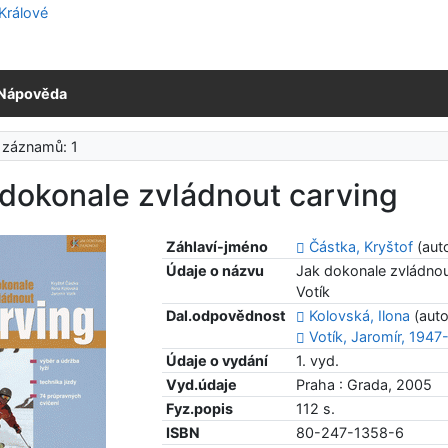
Nápověda
 záznamů: 1
 dokonale zvládnout carving
Záhlaví-jméno
Částka, Kryštof
(aut
Údaje o názvu
Jak dokonale zvládnout
Votík
Dal.odpovědnost
Kolovská, Ilona
(auto
Votík, Jaromír, 1947
Údaje o vydání
1. vyd.
Vyd.údaje
Praha : Grada, 2005
Fyz.popis
112 s.
ISBN
80-247-1358-6