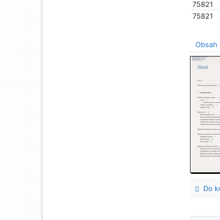
75821
75821
Obsah
Do ko