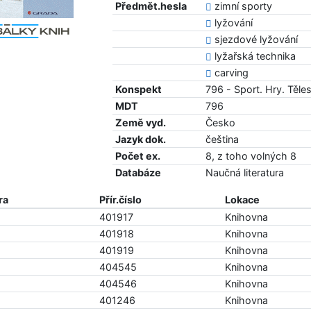
Předmět.hesla
zimní sporty
lyžování
sjezdové lyžování
lyžařská technika
carving
Konspekt
796 - Sport. Hry. Těle
MDT
796
Země vyd.
Česko
Jazyk dok.
čeština
Počet ex.
8, z toho volných 8
Databáze
Naučná literatura
ra
Přír.číslo
Lokace
401917
Knihovna
401918
Knihovna
401919
Knihovna
404545
Knihovna
404546
Knihovna
401246
Knihovna