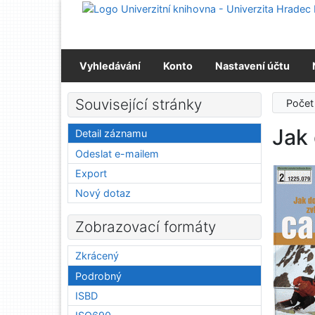
Přejít na obsah
Přejít na menu
Prohlášení o webové přístupnosti
Vyhledávání
Konto
Nastavení účtu
Související stránky
Počet
Jak
Detail záznamu
Odeslat e-mailem
Export
Nový dotaz
Zobrazovací formáty
Zkrácený
Podrobný
ISBD