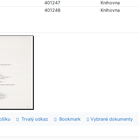
401247
Knihovna
401248
Knihovna
šíku
Trvalý odkaz
Bookmark
Vybrané dokumenty