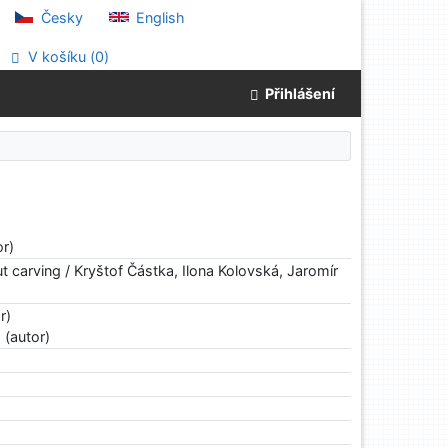
Česky
English
V košíku (
0
)
Přihlášení
or)
 carving / Kryštof Částka, Ilona Kolovská, Jaromír
r)
-
(autor)