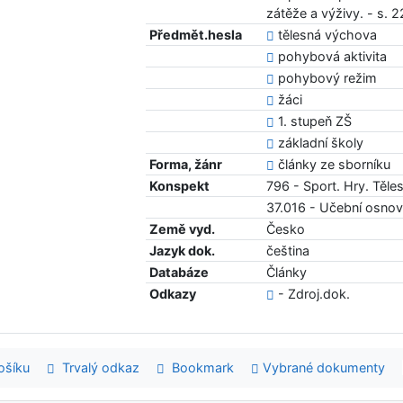
zátěže a výživy. - s.
Předmět.hesla
tělesná výchova
pohybová aktivita
pohybový režim
žáci
1. stupeň ZŠ
základní školy
Forma, žánr
články ze sborníku
Konspekt
796 - Sport. Hry. Těle
37.016 - Učební osno
Země vyd.
Česko
Jazyk dok.
čeština
Databáze
Články
Odkazy
- Zdroj.dok.
šíku
Trvalý odkaz
Bookmark
Vybrané dokumenty