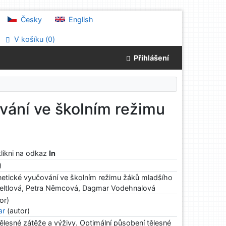
Česky
English
V košíku (
0
)
Přihlášení
vání ve školním režimu
klikni na odkaz
In
)
netické vyučování ve školním režimu žáků mladšího
Feltlová, Petra Němcová, Dagmar Vodehnalová
or)
ar
(autor)
ělesné zátěže a výživy. Optimální působení tělesné