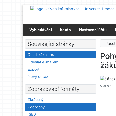
-
Přejít na obsah
Přejít na menu
Prohlášení o webové přístupnosti
Vyhledávání
Konto
Nastavení účtu
Související stránky
Počet
Pohy
Detail záznamu
Odeslat e-mailem
žák
Export
Nový dotaz
článek
Zobrazovací formáty
Zkrácený
Podrobný
ISBD