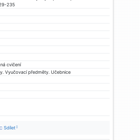
 229-235
sná cvičení
vy. Vyučovací předměty. Učebnice
Sdílet