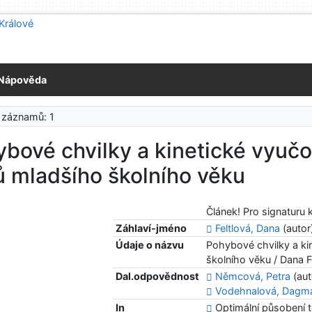
Nápověda
 záznamů: 1
bové chvilky a kinetické vyučo
ů mladšího školního věku
Článek! Pro signaturu 
Záhlaví-jméno
Feltlová, Dana
(autor
Údaje o názvu
Pohybové chvilky a ki
školního věku / Dana 
Dal.odpovědnost
Němcová, Petra
(aut
Vodehnalová, Dagm
In
Optimální působení t