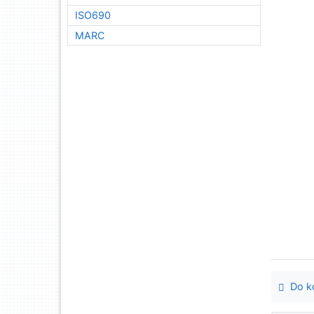
ISO690
MARC
Do ko