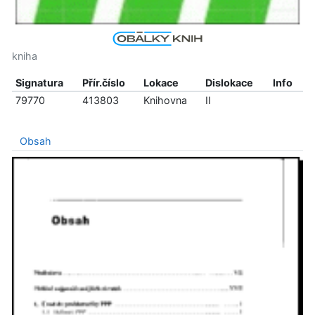
kniha
Signatura
Přír.číslo
Lokace
Dislokace
Info
79770
413803
Knihovna
II
Obsah