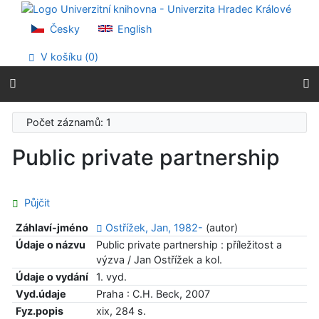
Přejít na obsah
Přejít na menu
Česky
English
Prohlášení o webové přístupnosti
V košíku (
0
)
Počet záznamů: 1
Public private partnership
Půjčit
Záhlaví-jméno
Ostřížek, Jan, 1982-
(autor)
Údaje o názvu
Public private partnership : příležitost a
výzva / Jan Ostřížek a kol.
Údaje o vydání
1. vyd.
Vyd.údaje
Praha : C.H. Beck, 2007
Fyz.popis
xix, 284 s.