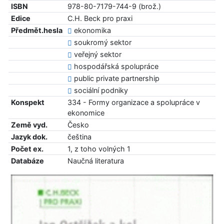
ISBN
978-80-7179-744-9 (brož.)
Edice
C.H. Beck pro praxi
Předmět.hesla
ekonomika
soukromý sektor
veřejný sektor
hospodářská spolupráce
public private partnership
sociální podniky
Konspekt
334 - Formy organizace a spolupráce v
ekonomice
Země vyd.
Česko
Jazyk dok.
čeština
Počet ex.
1, z toho volných 1
Databáze
Naučná literatura