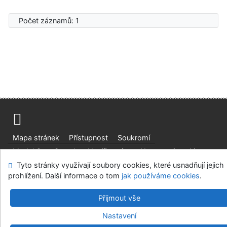
Počet záznamů: 1
Mapa stránek
Přístupnost
Soukromí
Modul OpenSearch
Napište nám
Nastavení cookies
Tyto stránky využívají soubory cookies, které usnadňují jejich
prohlížení. Další informace o tom
jak používáme cookies
.
Univerzitní knihovna - Univerzita Hradec Králové
©1993-2026
IPAC
v.4.8.63a
-
Cosmotron Bohemia, s.r.o.
Přijmout vše
Nastavení