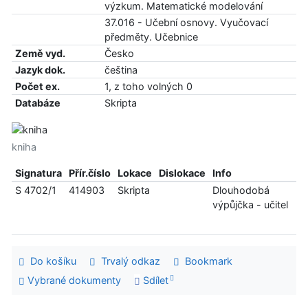
výzkum. Matematické modelování
37.016 - Učební osnovy. Vyučovací
předměty. Učebnice
Země vyd.
Česko
Jazyk dok.
čeština
Počet ex.
1, z toho volných 0
Databáze
Skripta
kniha
Signatura
Přír.číslo
Lokace
Dislokace
Info
S 4702/1
414903
Skripta
Dlouhodobá
výpůjčka - učitel
Do košíku
Trvalý odkaz
Bookmark
Vybrané dokumenty
Sdílet