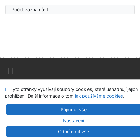
Počet záznamů: 1
Mapa stránek
Přístupnost
Soukromí
Tyto stránky využívají soubory cookies, které usnadňují jejich
Modul OpenSearch
Napište nám
Nastavení cookies
prohlížení. Další informace o tom
jak používáme cookies
.
Univerzitní knihovna - Univerzita Hradec Králové
Přijmout vše
©1993-2026
IPAC
v.4.8.63a
-
Cosmotron Bohemia, s.r.o.
Nastavení
Odmítnout vše