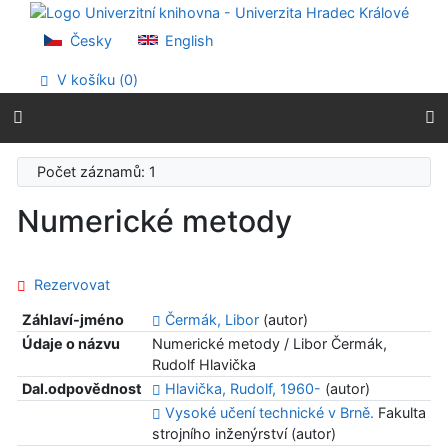
Přejít na obsah
Přejít na menu
Česky
English
Prohlášení o webové přístupnosti
V košíku (
0
)
Počet záznamů: 1
Numerické metody
Rezervovat
Záhlaví-jméno
Čermák, Libor
(autor)
Údaje o názvu
Numerické metody / Libor Čermák,
Rudolf Hlavička
Dal.odpovědnost
Hlavička, Rudolf, 1960-
(autor)
Vysoké učení technické v Brně.
Fakulta
strojního inženýrství (autor)