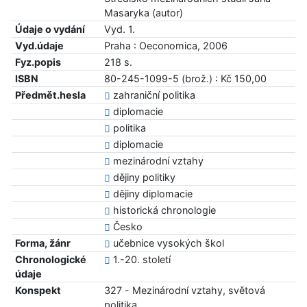
Masaryka (autor)
Údaje o vydání
Vyd. 1.
Vyd.údaje
Praha : Oeconomica, 2006
Fyz.popis
218 s.
ISBN
80-245-1099-5 (brož.) : Kč 150,00
Předmět.hesla
zahraniční politika
diplomacie
politika
diplomacie
mezinárodní vztahy
dějiny politiky
dějiny diplomacie
historická chronologie
Česko
Forma, žánr
učebnice vysokých škol
Chronologické
1.-20. století
údaje
Konspekt
327 - Mezinárodní vztahy, světová
politika