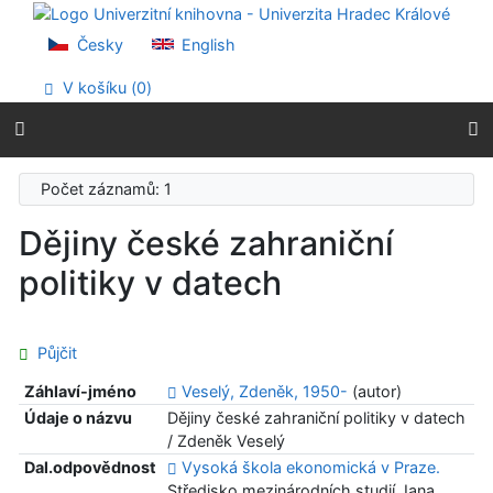
Přejít na obsah
Přejít na menu
Česky
English
Prohlášení o webové přístupnosti
V košíku (
0
)
Počet záznamů: 1
Dějiny české zahraniční
politiky v datech
Půjčit
Záhlaví-jméno
Veselý, Zdeněk, 1950-
(autor)
Údaje o názvu
Dějiny české zahraniční politiky v datech
/ Zdeněk Veselý
Dal.odpovědnost
Vysoká škola ekonomická v Praze.
Středisko mezinárodních studií Jana