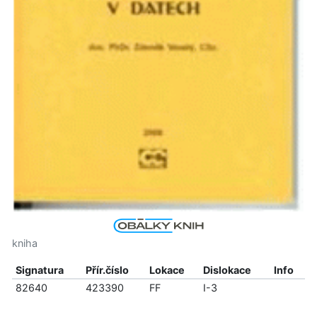
kniha
Signatura
Přír.číslo
Lokace
Dislokace
Info
82640
423390
FF
I-3