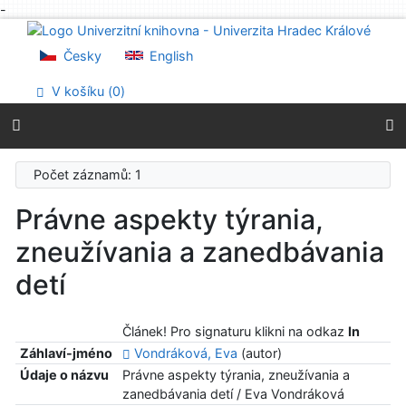
-
Přejít na obsah
Přejít na menu
Česky
English
Prohlášení o webové přístupnosti
V košíku (
0
)
Počet záznamů: 1
Právne aspekty týrania,
zneužívania a zanedbávania
detí
Článek! Pro signaturu klikni na odkaz
In
Záhlaví-jméno
Vondráková, Eva
(autor)
Údaje o názvu
Právne aspekty týrania, zneužívania a
zanedbávania detí / Eva Vondráková