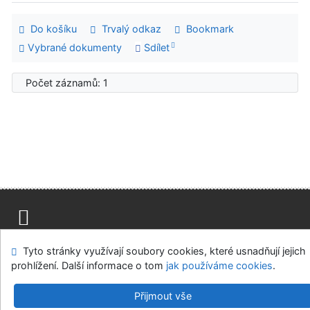
Do košíku
Trvalý odkaz
Bookmark
Vybrané dokumenty
Sdílet
Počet záznamů: 1
Mapa stránek
Přístupnost
Soukromí
Tyto stránky využívají soubory cookies, které usnadňují jejich
Modul OpenSearch
Napište nám
Nastavení cookies
prohlížení. Další informace o tom
jak používáme cookies
.
Univerzitní knihovna - Univerzita Hradec Králové
Přijmout vše