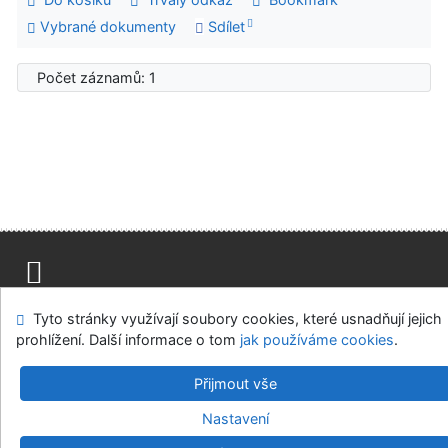
Vybrané dokumenty
Sdílet
Počet záznamů: 1
Mapa stránek
Přístupnost
Soukromí
Tyto stránky využívají soubory cookies, které usnadňují jejich
Modul OpenSearch
Napište nám
Nastavení cookies
prohlížení. Další informace o tom
jak používáme cookies
.
Univerzitní knihovna - Univerzita Hradec Králové
Přijmout vše
©1993-2026
IPAC
v.4.8.63a
-
Cosmotron Bohemia, s.r.o.
Nastavení