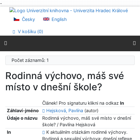
-
Přejít na obsah
Přejít na menu
Česky
English
Prohlášení o webové přístupnosti
V košíku (
0
)
Počet záznamů: 1
Rodinná výchovo, máš své
místo v dnešní škole?
Článek! Pro signaturu klikni na odkaz
In
Záhlaví-jméno
Hejsková, Pavlína
(autor)
Údaje o názvu
Rodinná výchovo, máš své místo v dnešní
škole? / Pavlína Hejsková
In
K aktuálním otázkám rodinné výchovy.
Rodinná a sexuální výchova: dnešní reflexe