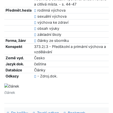
a citlivá místa. - s. 44-47
Předmět.hesla
rodinná výchova
sexuální výchova
výchova ke zdraví
obsah výuky
základní školy
Forma, žánr
články ze sborníku
Konspekt
373.2/.3 - Předškolní a primární výchova a
vzdělávání
Země vyd.
Česko
Jazyk dok.
čeština
Databáze
Články
Odkazy
- Zdroj.dok.
článek
Do košíku
Trvalý odkaz
Bookmark