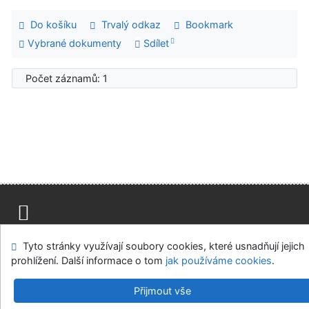
Do košíku
Trvalý odkaz
Bookmark
Vybrané dokumenty
Sdílet
Počet záznamů: 1
Mapa stránek
Přístupnost
Soukromí
Tyto stránky využívají soubory cookies, které usnadňují jejich
Modul OpenSearch
Napište nám
Nastavení cookies
prohlížení. Další informace o tom
jak používáme cookies
.
Univerzitní knihovna - Univerzita Hradec Králové
Přijmout vše