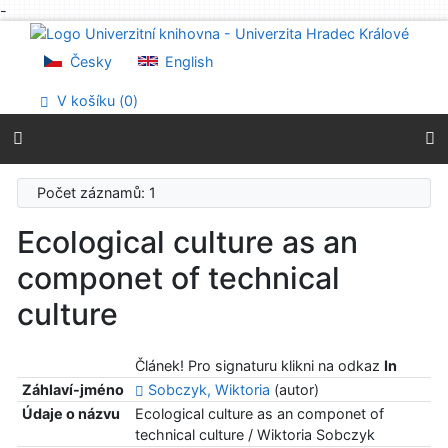
-
Přejít na obsah
Přejít na menu
Česky
English
Prohlášení o webové přístupnosti
V košíku (
0
)
Počet záznamů: 1
Ecological culture as an
componet of technical
culture
Článek! Pro signaturu klikni na odkaz
In
Záhlaví-jméno
Sobczyk, Wiktoria
(autor)
Údaje o názvu
Ecological culture as an componet of
technical culture / Wiktoria Sobczyk