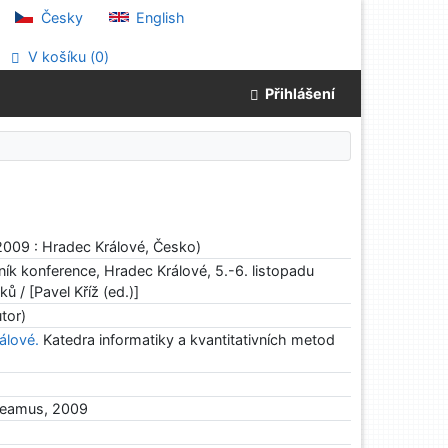
Česky
English
V košíku (
0
)
Přihlášení
 2009 : Hradec Králové, Česko)
ník konference, Hradec Králové, 5.-6. listopadu
ů / [Pavel Kříž (ed.)]
tor)
álové.
Katedra informatiky a kvantitativních metod
deamus, 2009