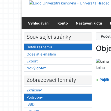
Přejít na obsah
Přejít na menu
Prohlášení o webové přístupnosti
Vyhledávání
Konto
Nastavení účtu
Související stránky
Počet
Obj
Detail záznamu
Odeslat e-mailem
Export
kniha
Nový dotaz
Zobrazovací formáty
Půjčit
Zkrácený
Podrobný
ISBD