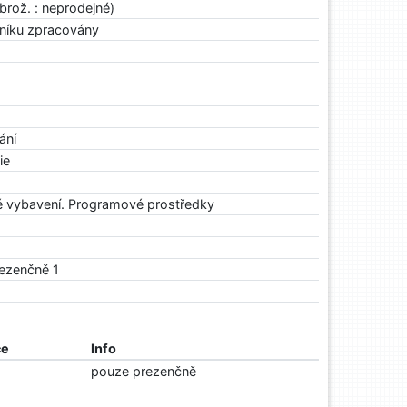
rož. : neprodejné)
rníku zpracovány
ání
ie
é vybavení. Programové prostředky
rezenčně 1
ce
Info
pouze prezenčně