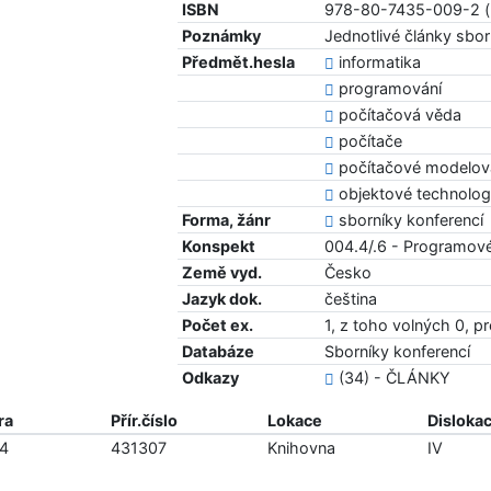
ISBN
978-80-7435-009-2 (b
Poznámky
Jednotlivé články sbo
Předmět.hesla
informatika
programování
počítačová věda
počítače
počítačové modelov
objektové technolog
Forma, žánr
sborníky konferencí
Konspekt
004.4/.6 - Programov
Země vyd.
Česko
Jazyk dok.
čeština
Počet ex.
1, z toho volných 0, p
Databáze
Sborníky konferencí
Odkazy
(34) - ČLÁNKY
ra
Přír.číslo
Lokace
Disloka
4
431307
Knihovna
IV