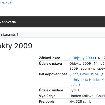
Nápověda
 záznamů: 1
ekty 2009
Záhlaví-akce
Objekty 2009
(14. :
Údaje o názvu
Objekty 2009 : 14. roč
2009 : sborník příspěvk
Dal.odpovědnost
Kříž, Pavel, 1974-
(au
Univerzita Hradec Kr
(autor)
Údaje o vydání
Vyd. 1.
Vyd.údaje
Hradec Králové : Gau
Fyz.popis
xiv, 328 s. : il.