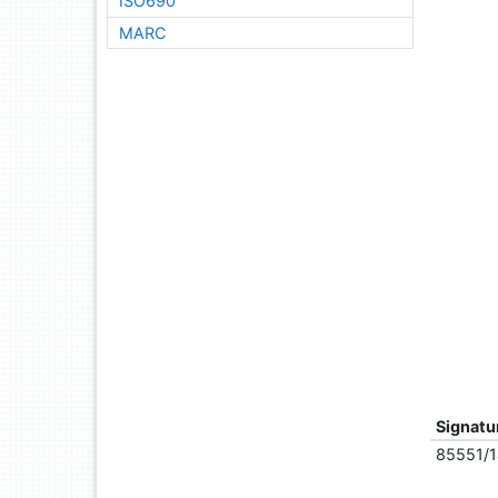
ISO690
MARC
Signatu
85551/1