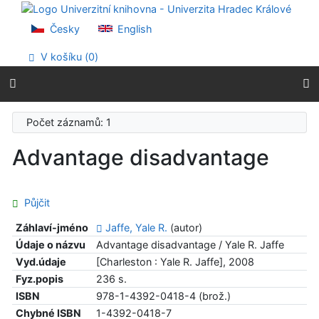
Přejít na obsah
Přejít na menu
Česky
English
Prohlášení o webové přístupnosti
V košíku (
0
)
Počet záznamů: 1
Advantage disadvantage
Půjčit
Záhlaví-jméno
Jaffe, Yale R.
(autor)
Údaje o názvu
Advantage disadvantage / Yale R. Jaffe
Vyd.údaje
[Charleston : Yale R. Jaffe], 2008
Fyz.popis
236 s.
ISBN
978-1-4392-0418-4 (brož.)
Chybné ISBN
1-4392-0418-7