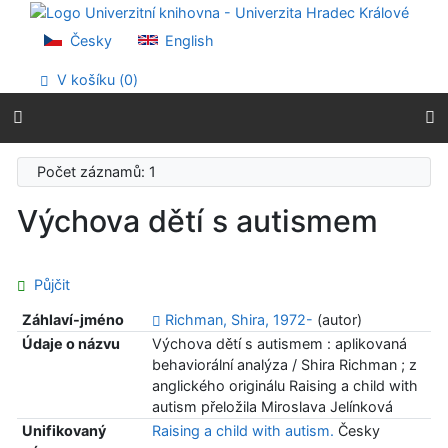
Přejít na obsah
Přejít na menu
Česky
English
Prohlášení o webové přístupnosti
V košíku (
0
)
Počet záznamů: 1
Výchova dětí s autismem
Půjčit
Záhlaví-jméno
Richman, Shira, 1972-
(autor)
Údaje o názvu
Výchova dětí s autismem : aplikovaná
behaviorální analýza / Shira Richman ; z
anglického originálu Raising a child with
autism přeložila Miroslava Jelínková
Unifikovaný
Raising a child with autism.
Česky