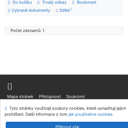
Do košíku
Trvalý odkaz
Bookmark
Vybrané dokumenty
Sdílet
Počet záznamů: 1
Mapa stránek
Přístupnost
Soukromí
Modul OpenSearch
Napište nám
Nastavení cookies
Tyto stránky využívají soubory cookies, které usnadňují jejich
prohlížení. Další informace o tom
jak používáme cookies
.
Univerzitní knihovna - Univerzita Hradec Králové
©1993-2026
IPAC
v.4.8.63a
-
Cosmotron Bohemia, s.r.o.
Přijmout vše