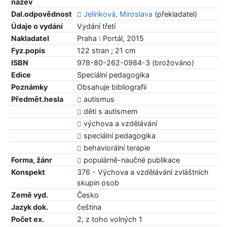
název
Dal.odpovědnost
Jelínková, Miroslava
(překladatel)
Údaje o vydání
Vydání třetí
Nakladatel
Praha : Portál, 2015
Fyz.popis
122 stran ; 21 cm
ISBN
978-80-262-0984-3 (brožováno)
Edice
Speciální pedagogika
Poznámky
Obsahuje bibliografii
Předmět.hesla
autismus
děti s autismem
výchova a vzdělávání
speciální pedagogika
behaviorální terapie
Forma, žánr
populárně-naučné publikace
Konspekt
376 - Výchova a vzdělávání zvláštních
skupin osob
Země vyd.
Česko
Jazyk dok.
čeština
Počet ex.
2, z toho volných 1