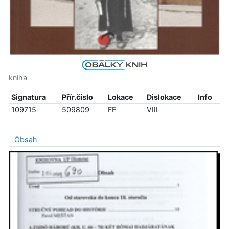
kniha
Signatura
Přír.číslo
Lokace
Dislokace
Info
109715
509809
FF
VIII
Obsah