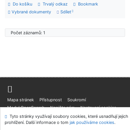
Do košíku
Trvalý odkaz
Bookmark
Vybrané dokumenty
Sdílet
Počet záznamů: 1
Mapa stránek
Přístupnost
Soukromí
Modul OpenSearch
Napište nám
Nastavení cookies
Tyto stránky využívají soubory cookies, které usnadňují jejich
Univerzitní knihovna - Univerzita Hradec Králové
prohlížení. Další informace o tom
jak používáme cookies
.
©1993-2026
IPAC
v.4.8.63a
-
Cosmotron Bohemia, s.r.o.