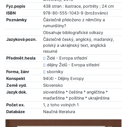
Fyz.popis
438 stran : ilustrace, portréty ; 24 cm
ISBN
978-80-555-1043-9 (brožováno)
Poznámky
Částečně přeloženo z němčiny a
rumunštiny?
Obsahuje bibliografické odkazy
Jazyková pozn.
Částečně český, anglický, maďarský,
polský a ukrajinský text, anglická
resumé
Předmět.hesla
Židé - Evropa střední
dějiny Židů - Evropa střední
Forma, žánr
sborníky
Konspekt
94(4) - Dějiny Evropy
Země vyd.
Slovensko
Jazyk dok.
slovenština * čeština * angličtina *
maďarština * polština * ukrajinština
Počet ex.
1, z toho volných 1
Databáze
Naučná literatura