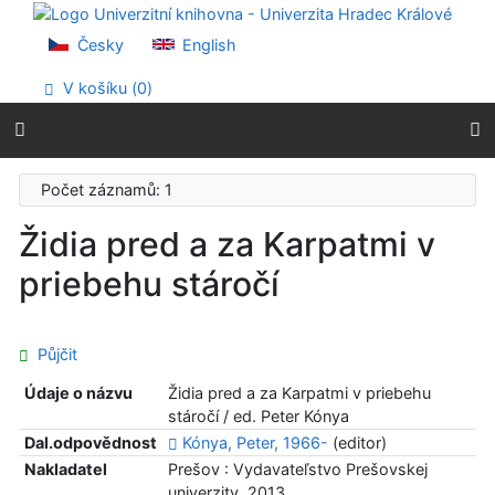
Přejít na obsah
Přejít na menu
Česky
English
Prohlášení o webové přístupnosti
V košíku (
0
)
Počet záznamů: 1
Židia pred a za Karpatmi v
priebehu stáročí
Půjčit
Údaje o názvu
Židia pred a za Karpatmi v priebehu
stáročí / ed. Peter Kónya
Dal.odpovědnost
Kónya, Peter, 1966-
(editor)
Nakladatel
Prešov : Vydavateľstvo Prešovskej
univerzity, 2013