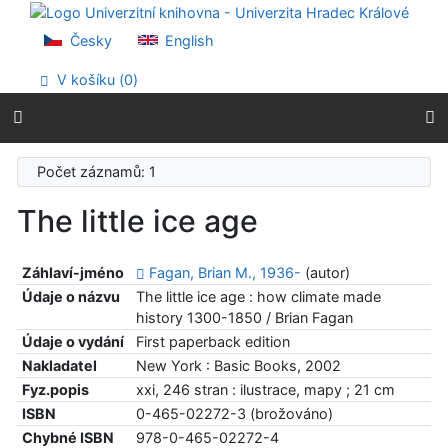
Přejít na obsah
Přejít na menu
Česky
English
Prohlášení o webové přístupnosti
V košíku (
0
)
Počet záznamů: 1
The little ice age
Záhlaví-jméno
Fagan, Brian M., 1936-
(autor)
Údaje o názvu
The little ice age : how climate made
history 1300-1850 / Brian Fagan
Údaje o vydání
First paperback edition
Nakladatel
New York : Basic Books, 2002
Fyz.popis
xxi, 246 stran : ilustrace, mapy ; 21 cm
ISBN
0-465-02272-3 (brožováno)
Chybné ISBN
978-0-465-02272-4