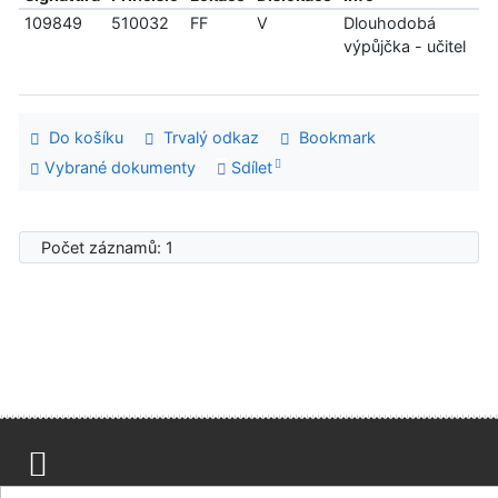
109849
510032
FF
V
Dlouhodobá
výpůjčka - učitel
Do košíku
Trvalý odkaz
Bookmark
Vybrané dokumenty
Sdílet
Počet záznamů: 1