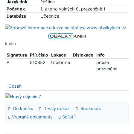
Jazyk dok.
čeština
Počet ex.
1, z toho volných 0, prezenčně 1
Databáze
Učebnice
kniha
Signatura
Přír.číslo
Lokace
Dislokace
Info
A
510852
Učebnice
pouze
prezenčně
Obsah
Do košíku
Trvalý odkaz
Bookmark
Vybrané dokumenty
Sdílet