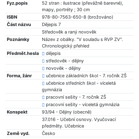
Fyz.popis
52 stran : ilustrace (převážně barevné),
mapy, portréty ; 30 cm
ISBN
978-80-7563-650-8 (brožováno)
Část názvu
Dějepis 7
Středověk a raný novověk
Poznámky
Název z obálky. "V souladu s RVP ZV".
Chronologický přehled
Předmět.hesla
dějepis
středověk - dějiny
novověk - dějiny
Forma, žánr
učebnice základních škol - 7. ročník ZŠ
učebnice středních škol - víceletá
gymnázia
pracovní sešity - 7. ročník ZŠ
pracovní sešity - víceletá gymnázia
Konspekt
93/94 - Dějiny (obecně)
37.016 - Učební osnovy. Vyučovací
předměty. Učebnice
Země vyd.
Česko