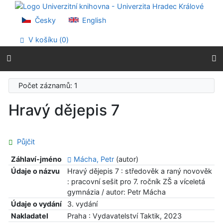
Přejít na obsah
Přejít na menu
Česky
English
Prohlášení o webové přístupnosti
V košíku (
0
)
Počet záznamů: 1
Hravý dějepis 7
Půjčit
Záhlaví-jméno
Mácha, Petr
(autor)
Údaje o názvu
Hravý dějepis 7 : středověk a raný novověk
: pracovní sešit pro 7. ročník ZŠ a víceletá
gymnázia / autor: Petr Mácha
Údaje o vydání
3. vydání
Nakladatel
Praha : Vydavatelství Taktik, 2023