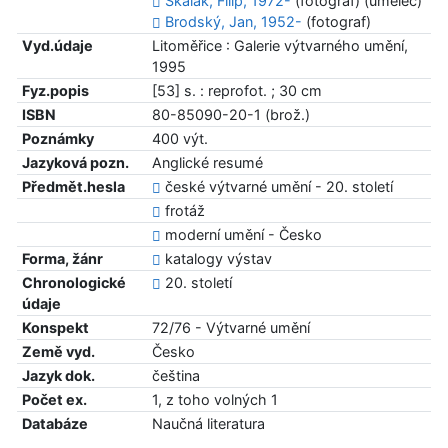
Skalák, Filip, 1972-
(fotograf) (umělec)
Brodský, Jan, 1952-
(fotograf)
Vyd.údaje
Litoměřice : Galerie výtvarného umění,
1995
Fyz.popis
[53] s. : reprofot. ; 30 cm
ISBN
80-85090-20-1 (brož.)
Poznámky
400 výt.
Jazyková pozn.
Anglické resumé
Předmět.hesla
české výtvarné umění - 20. století
frotáž
moderní umění - Česko
Forma, žánr
katalogy výstav
Chronologické
20. století
údaje
Konspekt
72/76 - Výtvarné umění
Země vyd.
Česko
Jazyk dok.
čeština
Počet ex.
1, z toho volných 1
Databáze
Naučná literatura