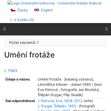
Přejít na obsah
Přejít na menu
Česky
English
Prohlášení o webové přístupnosti
V košíku (
0
)
Počet záznamů: 1
Umění frotáže
Půjčit
Údaje o názvu
Umění frotáže : [katalog výstavy],
Litoměřice březen - duben 1995 / [text
Eva Petrová ; fotografie Jan Brodský,
Štěpán Grygar, Filip Skalák]
Dal.odpovědnost
Petrová, Eva, 1928-2012
(wfw)
Grygar, Štěpán, 1955-
(fotograf)