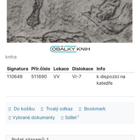
kniha
Signatura
Přír.číslo
Lokace
Dislokace
Info
110649
511690
VV
VI-7
k dispozici na
katedře
Do košíku
Trvalý odkaz
Bookmark
Vybrané dokumenty
Sdílet
Počet záznamů: 1