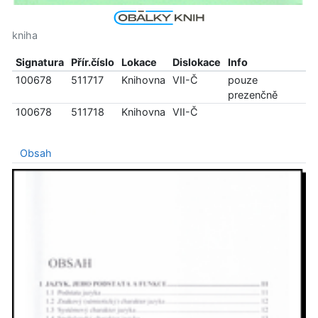
kniha
Signatura
Přír.číslo
Lokace
Dislokace
Info
100678
511717
Knihovna
VII-Č
pouze
prezenčně
100678
511718
Knihovna
VII-Č
Obsah