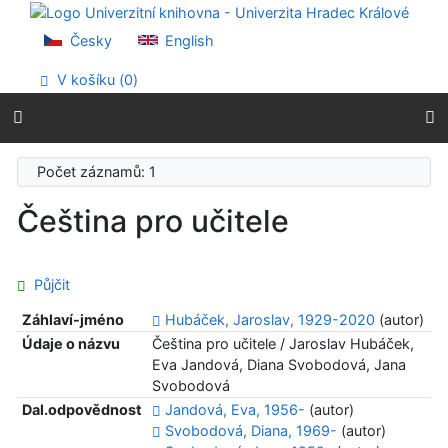
Přejít na obsah
Přejít na menu
Česky
English
Prohlášení o webové přístupnosti
V košíku (
0
)
Počet záznamů: 1
Čeština pro učitele
Půjčit
Záhlaví-jméno
Hubáček, Jaroslav, 1929-2020
(autor)
Údaje o názvu
Čeština pro učitele / Jaroslav Hubáček,
Eva Jandová, Diana Svobodová, Jana
Svobodová
Dal.odpovědnost
Jandová, Eva, 1956-
(autor)
Svobodová, Diana, 1969-
(autor)