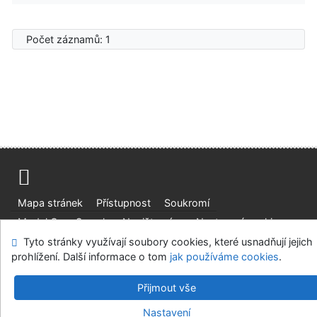
Počet záznamů: 1
Mapa stránek
Přístupnost
Soukromí
Modul OpenSearch
Napište nám
Nastavení cookies
Tyto stránky využívají soubory cookies, které usnadňují jejich
Univerzitní knihovna - Univerzita Hradec Králové
prohlížení. Další informace o tom
jak používáme cookies
.
©1993-2026
IPAC
v.4.8.63a
-
Cosmotron Bohemia, s.r.o.
Přijmout vše
Nastavení