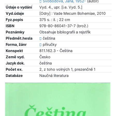
Svobodová, Jana, 1952-
(autor)
Údaje o vydání
Vyd. 4., upr. [i.e. Vyd. 5.]
Vyd.údaje
[Odry] : Vade Mecum Bohemiae, 2010
Fyz.popis
375 s. : il. ; 22 cm
ISBN
978-80-86041-37-7 (brož.)
Poznámky
Obsahuje bibliografii a rejstřík
Předmět.hesla
čeština
Forma, žánr
příručky
Konspekt
811.162.3 - Čeština
Země vyd.
Česko
Jazyk dok.
čeština
Počet ex.
2, z toho volných 1, prezenčně 1
Databáze
Naučná literatura