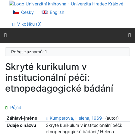
Přejít na obsah
Přejít na menu
Česky
English
Prohlášení o webové přístupnosti
V košíku (
0
)
Počet záznamů: 1
Skryté kurikulum v
institucionální péči:
etnopedagogické bádání
Půjčit
Záhlaví-jméno
Kumperová, Helena, 1969-
(autor)
Údaje o názvu
Skryté kurikulum v institucionální péči:
etnopedagogické bádání / Helena