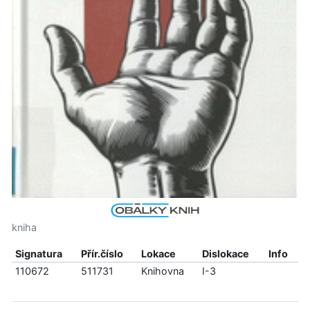
kniha
Signatura
Přír.číslo
Lokace
Dislokace
Info
110672
511731
Knihovna
I-3