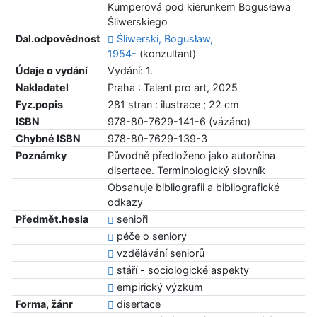
Kumperová pod kierunkem Bogusława
Śliwerskiego
Dal.odpovědnost
Śliwerski, Bogusław,
1954-
(konzultant)
Údaje o vydání
Vydání: 1.
Nakladatel
Praha : Talent pro art, 2025
Fyz.popis
281 stran : ilustrace ; 22 cm
ISBN
978-80-7629-141-6 (vázáno)
Chybné ISBN
978-80-7629-139-3
Poznámky
Původně předloženo jako autorčina
disertace. Terminologický slovník
Obsahuje bibliografii a bibliografické
odkazy
Předmět.hesla
senioři
péče o seniory
vzdělávání seniorů
stáří - sociologické aspekty
empirický výzkum
Forma, žánr
disertace