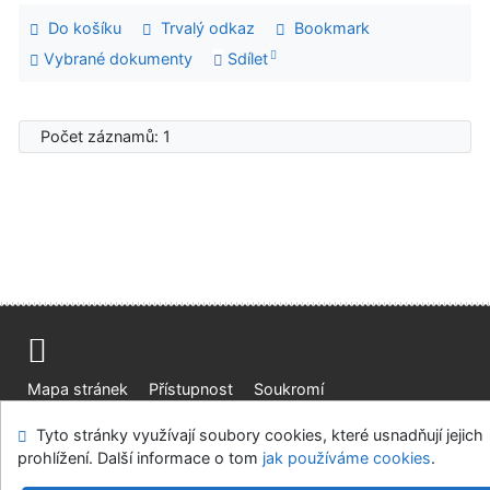
Do košíku
Trvalý odkaz
Bookmark
Vybrané dokumenty
Sdílet
Počet záznamů: 1
Mapa stránek
Přístupnost
Soukromí
Modul OpenSearch
Napište nám
Nastavení cookies
Tyto stránky využívají soubory cookies, které usnadňují jejich
prohlížení. Další informace o tom
jak používáme cookies
.
Univerzitní knihovna - Univerzita Hradec Králové