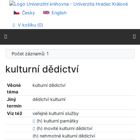
Přejít na obsah
Přejít na menu
Česky
English
Prohlášení o webové přístupnosti
V košíku (
0
)
Počet záznamů: 1
kulturní dědictví
Věcné
kulturní dědictví
téma
Jiný
dědictví kulturní
termín
Viz též
veřejné kulturní služby
(h) kulturní památky
(h) movité kulturní dědictví
(h) nehmotné kulturní dědictví