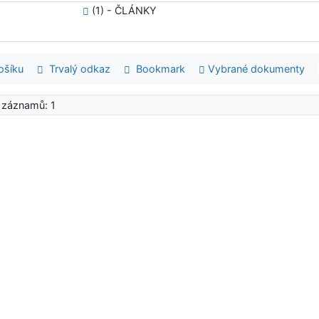
(1) - ČLÁNKY
šíku
Trvalý odkaz
Bookmark
Vybrané dokumenty
 záznamů: 1