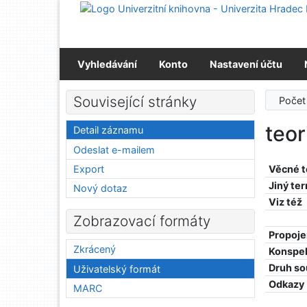
Přejít na obsah
Přejít na menu
Prohlášení o webové přístupnosti
Vyhledávání
Konto
Nastavení účtu
Související stránky
Počet
teor
Detail záznamu
Odeslat e-mailem
Export
Věcné 
Jiný te
Nový dotaz
Viz též
Zobrazovací formáty
Propoje
Zkrácený
Konspe
Druh so
Uživatelský formát
Odkazy
MARC