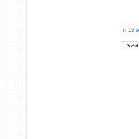
Do ko
Počet