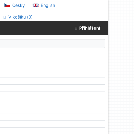
Česky
English
V košíku (
0
)
Přihlášení