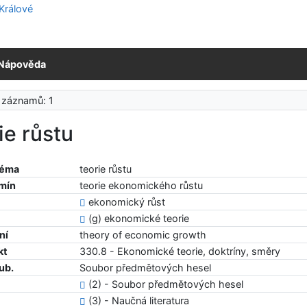
Nápověda
 záznamů: 1
ie růstu
téma
teorie růstu
rmín
teorie ekonomického růstu
ekonomický růst
(g) ekonomické teorie
ní
theory of economic growth
kt
330.8 - Ekonomické teorie, doktríny, směry
ub.
Soubor předmětových hesel
(2) - Soubor předmětových hesel
(3) - Naučná literatura