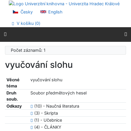
Přejít na obsah
Přejít na menu
Česky
English
Prohlášení o webové přístupnosti
V košíku (
0
)
Počet záznamů: 1
vyučování slohu
Věcné
vyučování slohu
téma
Druh
Soubor předmětových hesel
soub.
Odkazy
(10) - Naučná literatura
(3) - Skripta
(1) - Učebnice
(4) - ČLÁNKY