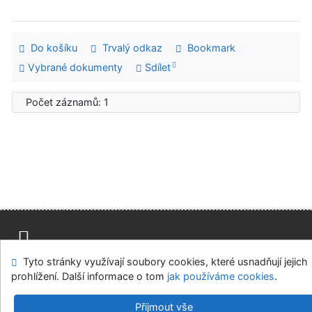
Do košíku
Trvalý odkaz
Bookmark
Vybrané dokumenty
Sdílet
Počet záznamů: 1
Tyto stránky využívají soubory cookies, které usnadňují jejich
Mapa stránek
Přístupnost
Soukromí
prohlížení. Další informace o tom
jak používáme cookies
.
Modul OpenSearch
Napište nám
Nastavení cookies
Přijmout vše