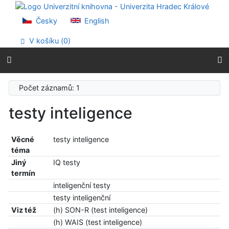
Přejít na obsah
Přejít na menu
Česky
English
Prohlášení o webové přístupnosti
V košíku (
0
)
Počet záznamů: 1
testy inteligence
Věcné
testy inteligence
téma
Jiný
IQ testy
termín
inteligenční testy
testy inteligenční
Viz též
(h) SON-R (test inteligence)
(h) WAIS (test inteligence)