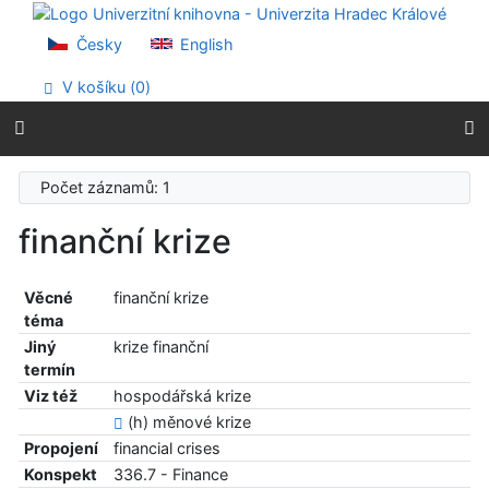
Přejít na obsah
Přejít na menu
Česky
English
Prohlášení o webové přístupnosti
V košíku (
0
)
Počet záznamů: 1
finanční krize
Věcné
finanční krize
téma
Jiný
krize finanční
termín
Viz též
hospodářská krize
(h) měnové krize
Propojení
financial crises
Konspekt
336.7 - Finance