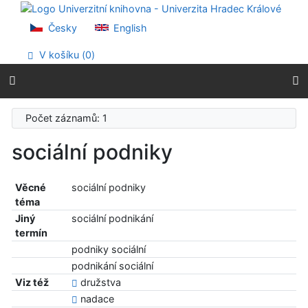
Přejít na obsah
Přejít na menu
Česky
English
Prohlášení o webové přístupnosti
V košíku (
0
)
Počet záznamů: 1
sociální podniky
Věcné
sociální podniky
téma
Jiný
sociální podnikání
termín
podniky sociální
podnikání sociální
Viz též
družstva
nadace