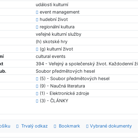
události kulturní
event management
hudební život
regionální kultura
veřejné kulturní služby
(h) skotské hry
(g) kulturní život
ní
cultural events
kt
394 - Veřejný a společenský život. Každodenní ž
ub.
Soubor předmětových hesel
(5) - Soubor předmětových hesel
(9) - Naučná literatura
(1) - Elektronické zdroje
(3) - ČLÁNKY
šíku
Trvalý odkaz
Bookmark
Vybrané dokumenty