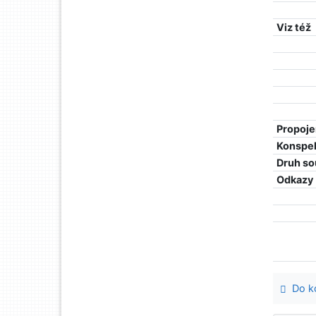
Viz též
Propoje
Konspe
Druh so
Odkazy
Do ko