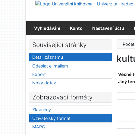
Přejít na obsah
Přejít na menu
Prohlášení o webové přístupnosti
Vyhledávání
Konto
Nastavení účtu
Související stránky
Počet
kult
Detail záznamu
Odeslat e-mailem
Export
Věcné 
Jiný te
Nový dotaz
Zobrazovací formáty
Zkrácený
Uživatelský formát
MARC