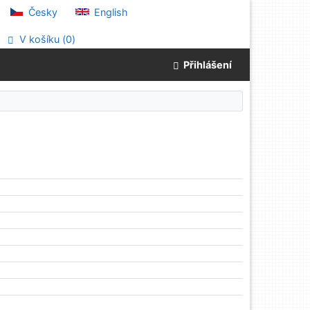
Česky
English
V košíku (
0
)
Přihlášení