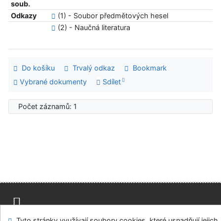
soub.
Odkazy
(1) - Soubor předmětových hesel
(2) - Naučná literatura
Do košíku
Trvalý odkaz
Bookmark
Vybrané dokumenty
Sdílet
Počet záznamů: 1
Mapa stránek
Přístupnost
Soukromí
Tyto stránky využívají soubory cookies, které usnadňují jejich